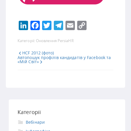
LinkedIn
Facebook
Twitter
Telegram
Email
Copy
Link
Категорії:
Оновлення PersiaHR
HCF 2012 (фото)
Автопошук профілів кандидатів у Facebook та
«Мій Світ»
Категорії
Вебінари