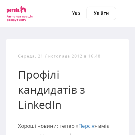
Укр
Увійти
Автоматизація
рекрутингу
Середа, 21 Листопада 2012 в 16:48
Профілі
кандидатів з
LinkedIn
Хороші новини: тепер «
Персія
» вміє