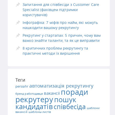
Запитання для співбесіди з Customer Care
Specialist (фахівцем підтримки
користувачів)
Інфографіка: 7 міфів про найм, які можуть
нашкодити вашому рекрутингу
Рекрутинг у стартапах: 5 причин, чому вам
важко знайти таланти, та як це виправити
8 критичних проблем рекрутингу та
практичні методи їх вирішення
Теги
автоматизація рекрутингу
persiahr
поради
вакансії
бренд работодавця
рекрутеру
пошук
кандидатів
співбесіда
шаблони
вакансій
шаблоны листів