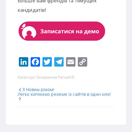
Більше вам френдів та тямущих
кандидатів!
LinkedIn
Facebook
Twitter
Telegram
Email
Copy
Link
Категорії:
Оновлення PersiaHR
З Новим роком!
Легко копіюємо резюме із сайтів в один клік!