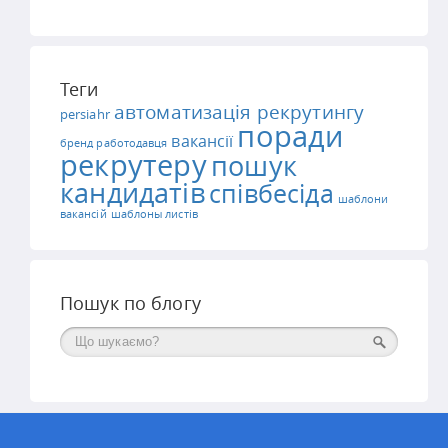
Теги
автоматизація рекрутингу
persiahr
поради
вакансії
бренд работодавця
рекрутеру
пошук
кандидатів
співбесіда
шаблони
вакансій
шаблоны листів
Пошук по блогу
Поиск