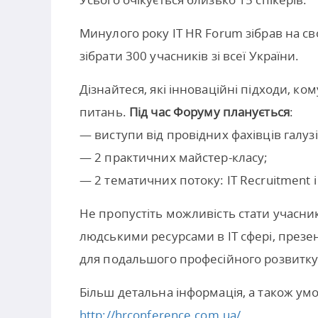
Минулого року IT HR Forum зібрав на с
зібрати 300 учасників зі всеї України.
Дізнайтеся, які інноваційні підходи, ко
питань.
Під час Форуму планується
:
— виступи від провідних фахівців галузі
— 2 практичних майстер-класу;
— 2 тематичних потоку: IT Recruitment і
Не пропустіть можливість стати учасн
людськими ресурсами в IT сфері, презе
для подальшого професійного розвитку
Більш детальна інформація, а також умов
http://hrconference.com.ua/