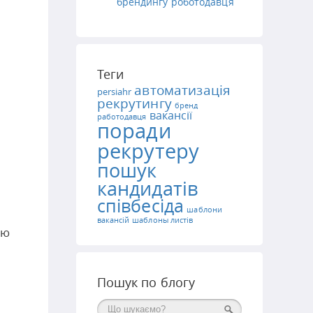
брендингу роботодавця
о
Теги
автоматизація
persiahr
рекрутингу
бренд
вакансії
работодавця
поради
рекрутеру
пошук
кандидатів
співбесіда
шаблони
вакансій
шаблоны листів
ію
Пошук по блогу
Поиск