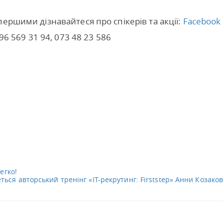
ершими дізнавайтеся про спікерів та акції:
Facebook
96 569 31 94, 073 48 23 586
егко!
еться авторський тренінг «IT-рекрутинг: Firststep» Анни Козаков