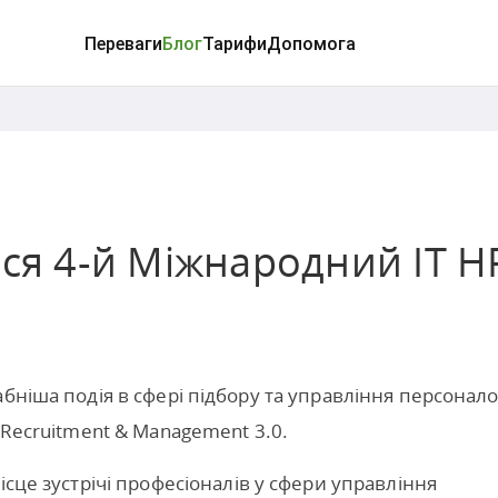
Переваги
Блог
Тарифи
Допомога
ься 4-й Міжнародний IT H
бніша подія в сфері підбору та управління персонал
 Recruitment & Management 3.0.
ісце зустрічі професіоналів у сфери управління