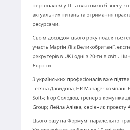
персоналом у IT та власників бізнесу зі
актуальних питань та отримання практ
ресурсами.
Своїм досвідом цього року поділяться 
участь Мартін Лі з Великобританії, експ
рекрутерів в UK і одні з 20-ти в світі. 
Європи.
З українських професіоналів вже підтве
Тетяна Давидова, HR Manager компанії Pl
Soft»; Ігор Солодов, тренер з комунікаці
Group; Лейла Алієва, керівник проекту A
Цього разу на Формумі паралельно прац
Усього очікується близько 15 спікерів.