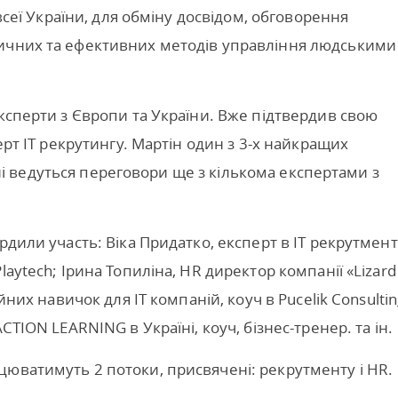
 всеї України, для обміну досвідом, обговорення
ичних та ефективних методів управління людськими
експерти з Європи та України. Вже підтвердив свою
ерт IT рекрутингу. Мартін один з 3-х найкращих
Нині ведуться переговори ще з кількома експертами з
рдили участь: Віка Придатко, експерт в IT рекрутмент
aytech; Ірина Топиліна, HR директор компанії «Lizard
йних навичок для IT компаній, коуч в Pucelik Consultin
CTION LEARNING в Україні, коуч, бізнес-тренер. та ін.
юватимуть 2 потоки, присвячені: рекрутменту і HR.