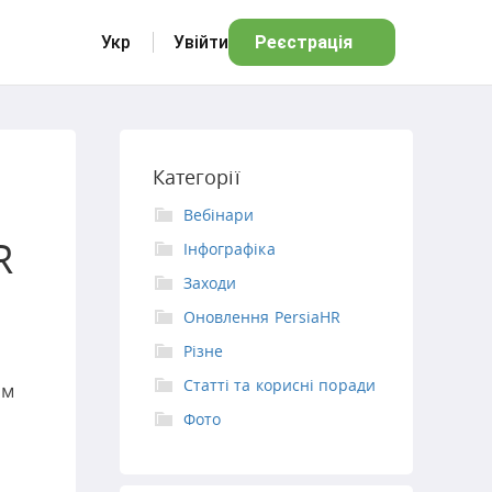
Укр
Увійти
Реєстрація
Категорії
Вебінари
R
Інфографіка
Заходи
Оновлення PersiaHR
Різне
Статті та корисні поради
ом
Фото