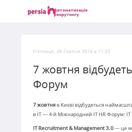
Автоматизація
рекрутингу
П’ятниця, 26 Серпня 2016 в 11:25
7 жовтня відбудет
Форум
7 жовтня
в Києві відбудеться наймасшта
в IT — 4-й Міжнародний IT HR Форум: IT
IT Recruitment & Management 3.0
— це м