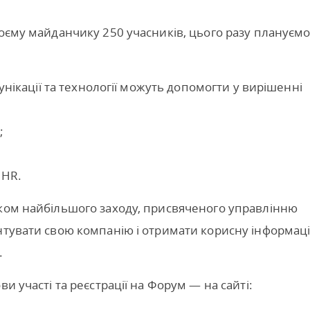
воєму майданчику 250 учасників, цього разу плануєм
мунікації та технології можуть допомогти у вирішенні
;
 HR.
иком найбільшого заходу, присвяченого управлінню
нтувати свою компанію і отримати корисну інформац
.
и участі та реєстрації на Форум — на сайті: