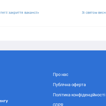
егії закриття вакансії»
Зі святом весн
Про нас
Публічна оферта
Політика конфіденційності
ингу
GDPR