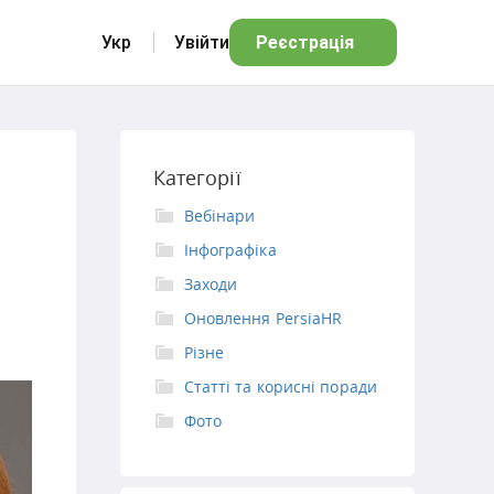
Укр
Увійти
Реєстрація
Категорії
Вебінари
Інфографіка
Заходи
Оновлення PersiaHR
Різне
Статті та корисні поради
Фото