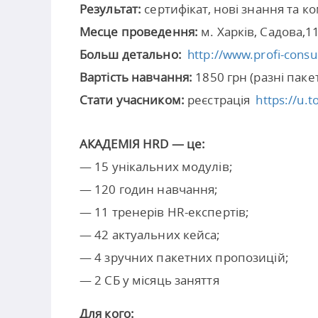
Результат:
сертифікат, нові знання та ко
Месце проведення:
м. Харків, Садова,1
Больш детально:
http://www.profi-cons
Вартість навчання:
1850 грн (разні паке
Стати учасником:
реєстрація
https://u.
АКАДЕМІЯ HRD — це:
— 15 унікальних модулів;
— 120 годин навчання;
— 11 тренерів HR-експертів;
— 42 актуальних кейса;
— 4 зручних пакетних пропозицій;
— 2 СБ у місяць заняття
Для кого: