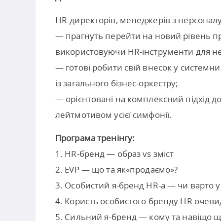
HR-директорів, менеджерів з персоналу, 
— прагнуть перейти на новий рівень пр
використовуючи HR-інструменти для н
— готові робити свій внесок у системн
із загального бізнес-оркестру;
— орієнтовані на комплексний підхід 
лейтмотивом усієї симфонії.
Програма тренінгу:
1. HR-бренд — образ vs зміст
2. EVP — що та як«продаємо»?
3. Особистий я-бренд HR-а — чи варто 
4. Користь особистого бренду HR очеви
5. Сильний я-бренд — кому та навіщо щ