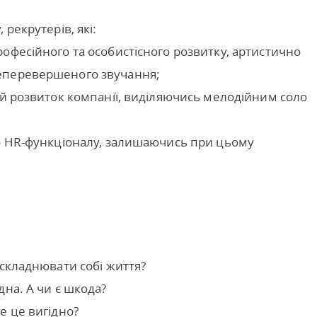
рекрутерів, які:
офесійного та особистісного розвитку, артистично
еперевершеного звучання;
ий розвиток компанії, виділяючись мелодійним соло
до HR-функціоналу, залишаючись при цьому
ускладнювати собі життя?
дна. А чи є шкода?
е це вигідно?