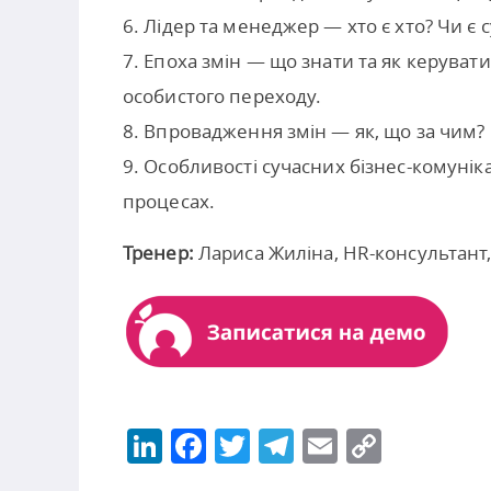
6. Лідер та менеджер — хто є хто? Чи є 
7. Епоха змін — що знати та як керуват
особистого переходу.
8. Впровадження змін — як, що за чим? Р
9. Особливості сучасних бізнес-комуніка
процесах.
Тренер:
Лариса Жиліна, HR-консультант,
LinkedIn
Facebook
Twitter
Telegram
Email
Copy
Link