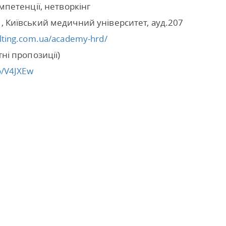
мпетенції, нетворкінг
1, Київський медичний університет, ауд.207
ulting.com.ua/academy-hrd/
тні пропозиції)
to/V4JXEw