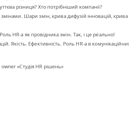
суттєва різниця? Хто потрібніший компанії?
и змінами. Шари змін, крива дифузій інновацій, крива
оль HR-а як провідника змін. Так, і це реально!
цій. Якість. Ефективність. Роль HR-а в комунікаційни
 owner «Студія HR рішень»