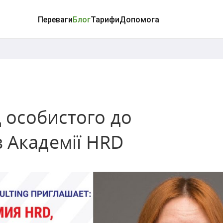
Переваги
Блог
Тарифи
Допомога
д особистого до
 Академії HRD