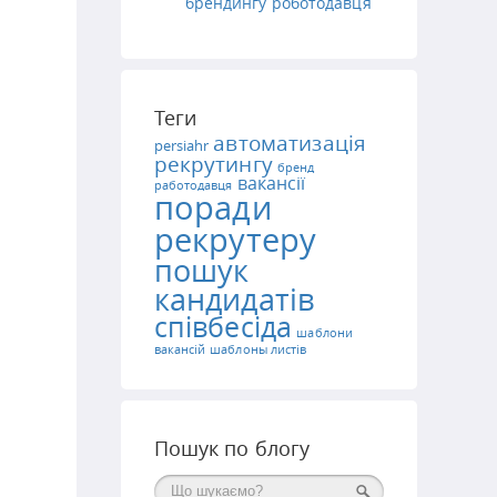
брендингу роботодавця
Теги
автоматизація
persiahr
рекрутингу
бренд
вакансії
работодавця
поради
рекрутеру
пошук
кандидатів
співбесіда
шаблони
вакансій
шаблоны листів
Пошук по блогу
Поиск