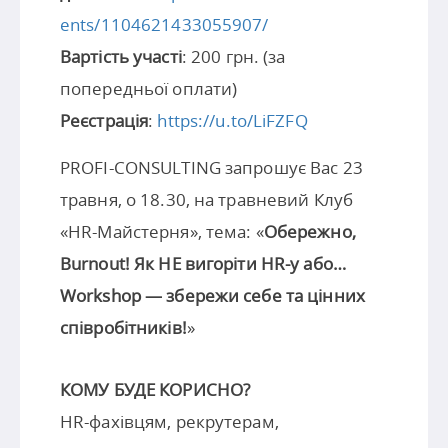
ents/1104621433055907/
Вартість участі
: 200 грн. (за
попередньої оплати)
Реєстрація
:
https://u.to/LiFZFQ
PROFI-CONSULTING запрошує Вас 23
травня, о 18.30, на травневий Клуб
«HR-Майстерня», тема: «
Обережно,
Burnout! Як НЕ вигоріти HR-у або…
Workshop — збережи себе та цінних
співробітників!
»
КОМУ БУДЕ КОРИСНО?
HR-фахівцям, рекрутерам,