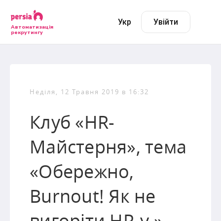
Укр
Увійти
Автоматизація
рекрутингу
Неділя, 12 Травня 2019 в 16:32
Клуб «HR-
Майстерня», тема
«Обережно,
Burnout! Як не
вигоріти HR-у »