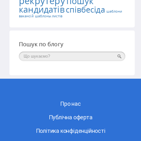
рекрутеру
пошук
кандидатів
співбесіда
шаблони
вакансій
шаблоны листів
Пошук по блогу
Поиск
Про нас
Публічна оферта
Політика конфіденційності