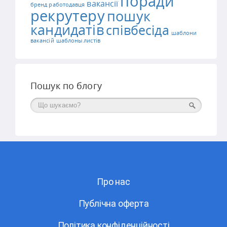
поради
вакансії
бренд работодавця
рекрутеру
пошук
кандидатів
співбесіда
шаблони
вакансій
шаблоны листів
Пошук по блогу
Поиск
Про нас
Публічна оферта
Політика конфіденційності