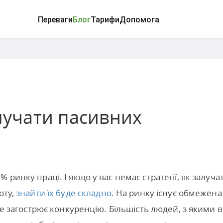
Переваги
Блог
Тарифи
Допомога
алучати пасивних
ринку праці. І якщо у вас немає стратегії, як залуча
оту,
знайти їх буде складно
. На ринку існує обмежена
 це загострює конкуренцію. Більшість людей, з якими 