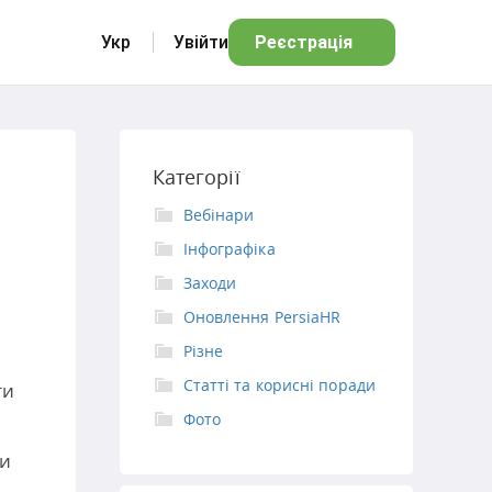
Укр
Увійти
Реєстрація
Категорії
Вебінари
Інфографіка
Заходи
Оновлення PersiaHR
Різне
Статті та корисні поради
ти
Фото
ви