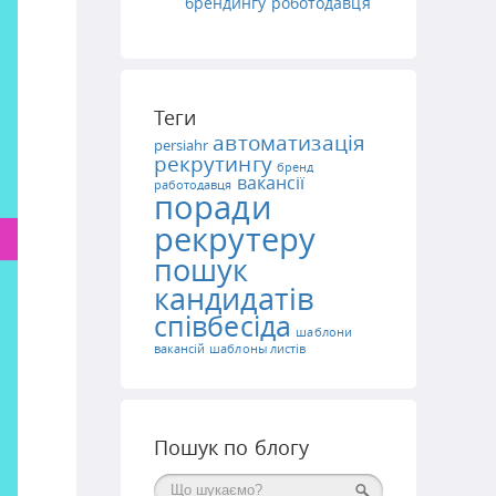
брендингу роботодавця
Теги
автоматизація
persiahr
рекрутингу
бренд
вакансії
работодавця
поради
рекрутеру
пошук
кандидатів
співбесіда
шаблони
вакансій
шаблоны листів
Пошук по блогу
Поиск