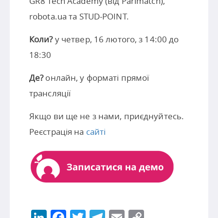
GR8 Tech Academy (від Parimatch),
robota.ua та STUD-POINT.
Коли?
у четвер, 16 лютого, з 14:00 до
18:30
Де?
онлайн, у форматі прямої
трансляції
Якщо ви ще не з нами, приєднуйтесь.
Реєстрація на
сайті
LinkedIn
Facebook
Twitter
Telegram
Email
Copy