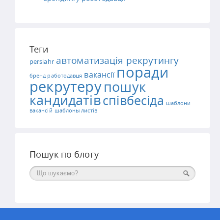
Теги
автоматизація рекрутингу
persiahr
поради
вакансії
бренд работодавця
рекрутеру
пошук
кандидатів
співбесіда
шаблони
вакансій
шаблоны листів
Пошук по блогу
Поиск