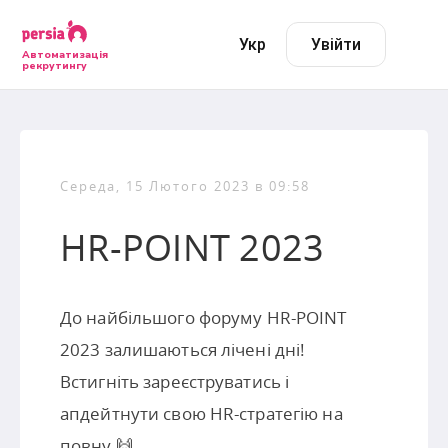
Укр
Увійти
Автоматизація
рекрутингу
Середа, 15 Лютого 2023 в 09:58
HR-POINT 2023
До найбільшого форуму HR-POINT
2023 залишаються лічені дні!
Встигніть зареєструватись і
апдейтнути свою HR-стратегію на
повну 🙌