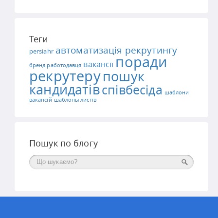
Теги
автоматизація рекрутингу
persiahr
поради
вакансії
бренд работодавця
рекрутеру
пошук
кандидатів
співбесіда
шаблони
вакансій
шаблоны листів
Пошук по блогу
Поиск