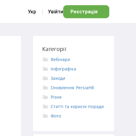
Укр
Увійти
Реєстрація
Категорії
Вебінари
Інфографіка
Заходи
Оновлення PersiaHR
Різне
Статті та корисні поради
—
Фото