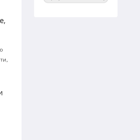
е,
го
ти,
и