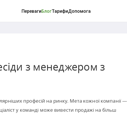
Переваги
Блог
Тарифи
Допомога
есіди з менеджером з
ярніших професій на ринку. Мета кожної компанії 
ціаліст у команді може вивести продажі на більш