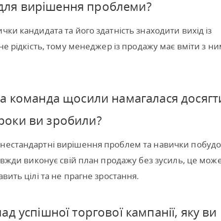
и для вирішення проблеми?
чки кандидата та його здатність знаходити вихід із
 не рідкість, тому менеджер із продажу має вміти з н
ша команда щосили намагалася досягт
 кроки ви зробили?
 нестандартні вирішення проблем та навички побуд
завжди виконує свій план продажу без зусиль, це мож
вить цілі та не прагне зростання.
д успішної торгової кампанії, яку ви