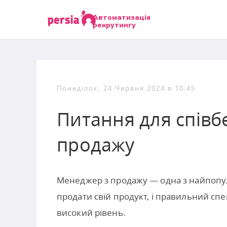
Автоматизація
рекрутингу
Понеділок, 24 Червня 2024 в 10:45
Питання для співб
продажу
Менеджер з продажу — одна з найпопул
продати свій продукт, і правильний спе
високий рівень.