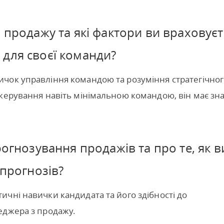
 продажу та які фактори ви враховуєт
для своєї команди?
чок управління командою та розуміння стратегічно
керування навіть мінімальною командою, він має зна
рогнозування продажів та про те, як в
 прогнозів?
чні навички кандидата та його здібності до
еджера з продажу.