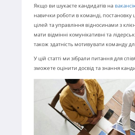
Якщо ви шукаєте кандидатів на
вакансі
навички роботи в команді, постановку ц
цілей та управління відносинами з клі
мати відмінні комунікативні та лідерсь
також здатність мотивувати команду дл
У цій статті ми зібрали питання для сп
зможете оцінити досвід та знання канди