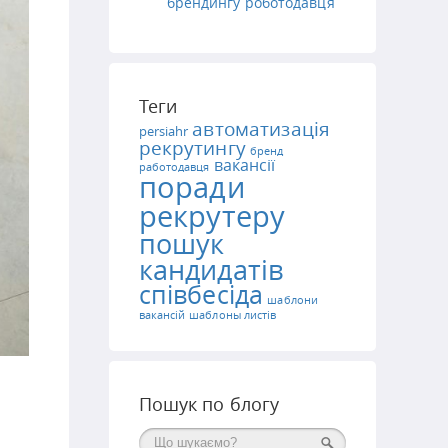
брендингу роботодавця
Теги
автоматизація
persiahr
рекрутингу
бренд
вакансії
работодавця
поради
рекрутеру
пошук
кандидатів
співбесіда
шаблони
вакансій
шаблоны листів
Пошук по блогу
Поиск