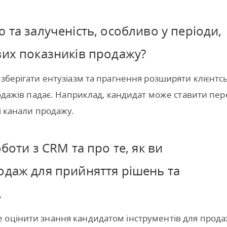
 та залученість, особливо у періоди,
вих показників продажу?
 зберігати ентузіазм та прагнення розширяти клієнтс
родажів падає. Наприклад, кандидат може ставити пер
і канали продажу.
боти з CRM та про те, як ви
одаж для прийняття рішень та
.
 оцінити знання кандидатом інструментів для прод