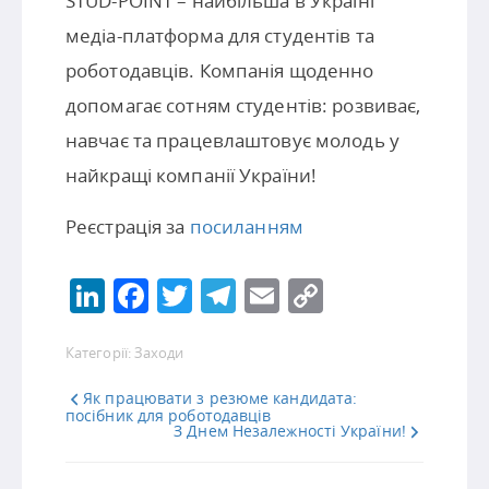
STUD-POINT – найбільша в Україні
медіа-платформа для студентів та
роботодавців. Компанія щоденно
допомагає сотням студентів: розвиває,
навчає та працевлаштовує молодь у
найкращі компанії України!
Реєстрація за
посиланням
LinkedIn
Facebook
Twitter
Telegram
Email
Copy
Link
Категорії:
Заходи
Як працювати з резюме кандидата:
посібник для роботодавців
З Днем Незалежності України!