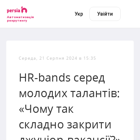
Укр
Увійти
Автоматизація
рекрутингу
Середа, 21 Серпня 2024 в 15:35
HR-bands серед
молодих талантів:
«Чому так
складно закрити
джуніор-вакансії?»