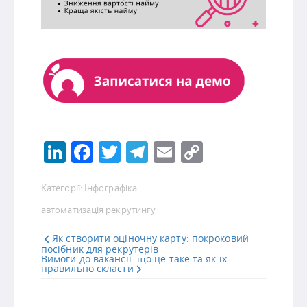
LinkedIn
Facebook
Twitter
Telegram
Email
Copy
Link
Категорії:
Інфографіка
автоматизація рекрутингу
Як створити оціночну карту: покроковий
посібник для рекрутерів
Вимоги до вакансії: що це таке та як їх
правильно скласти