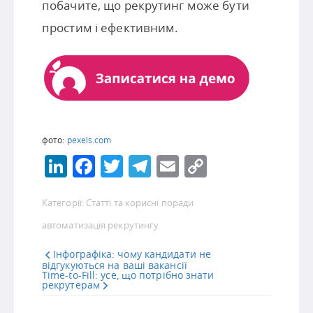
побачите, що рекрутинг може бути
простим і ефективним.
фото:
pexels.com
LinkedIn
Facebook
Twitter
Telegram
Email
Copy
Link
Категорії:
Статті та корисні поради
автоматизація рекрутингу
Інфографіка: чому кандидати не
відгукуються на ваші вакансії
Time-to-Fill: усе, що потрібно знати
рекрутерам