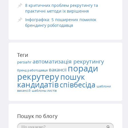
8 критичних проблем рекрутингу та
практичні методи їх вирішення
Інфографіка: 5 поширених помилок
брендингу роботодавця
Теги
автоматизація рекрутингу
persiahr
поради
вакансії
бренд работодавця
рекрутеру
пошук
кандидатів
співбесіда
шаблони
вакансій
шаблоны листів
Пошук по блогу
Поиск