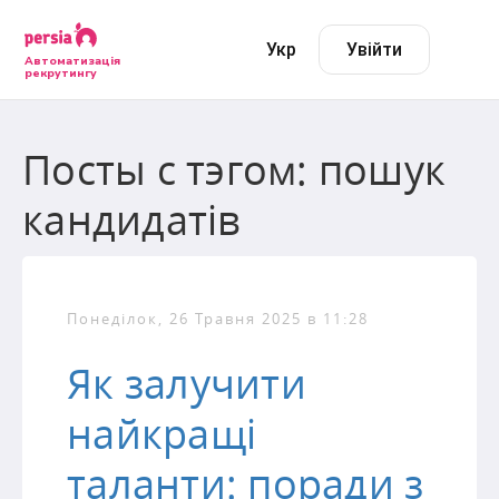
Укр
Увійти
Автоматизація
рекрутингу
Посты с тэгом: пошук
кандидатів
Понеділок, 26 Травня 2025 в 11:28
Як залучити
найкращі
таланти: поради з