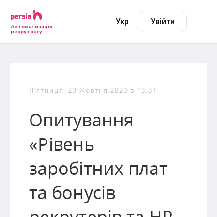
Укр
Увійти
Автоматизація
рекрутингу
П’ятниця, 23 Жовтня 2020 в 13:31
Опитування
«Рівень
заробітних плат
та бонусів
рекрутерів та HR-