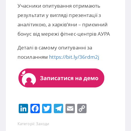
Учасники опитування отримають
результати у вигляді презентації з
аналітикою, а харків’яни – приємний
бонус від мережі фітнес-центрів АУРА
Деталі в самому опитуванні за
посиланням
https://bit.ly/36rdm2j
LinkedIn
Facebook
Twitter
Telegram
Email
Copy
Link
Категорії:
Заходи