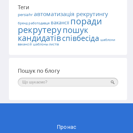
Теги
автоматизація рекрутингу
persiahr
поради
вакансії
бренд работодавця
рекрутеру
пошук
кандидатів
співбесіда
шаблони
вакансій
шаблоны листів
Пошук по блогу
Поиск
Про нас