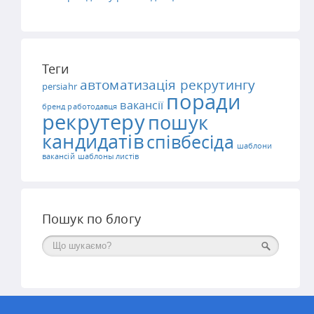
Теги
автоматизація рекрутингу
persiahr
поради
вакансії
бренд работодавця
рекрутеру
пошук
кандидатів
співбесіда
шаблони
вакансій
шаблоны листів
Пошук по блогу
Поиск