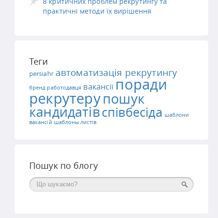
8 критичних проблем рекрутингу та
практичні методи їх вирішення
Теги
автоматизація рекрутингу
persiahr
поради
вакансії
бренд работодавця
рекрутеру
пошук
кандидатів
співбесіда
шаблони
вакансій
шаблоны листів
Пошук по блогу
Поиск