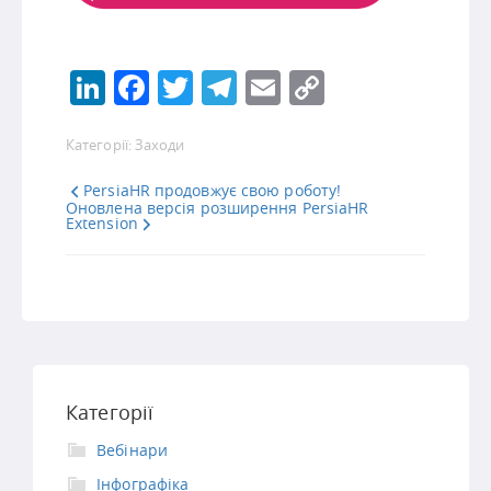
LinkedIn
Facebook
Twitter
Telegram
Email
Copy
Link
Категорії:
Заходи
PersiaHR продовжує свою роботу!
Оновлена версія розширення PersiaHR
Extension
Категорії
Вебінари
Інфографіка