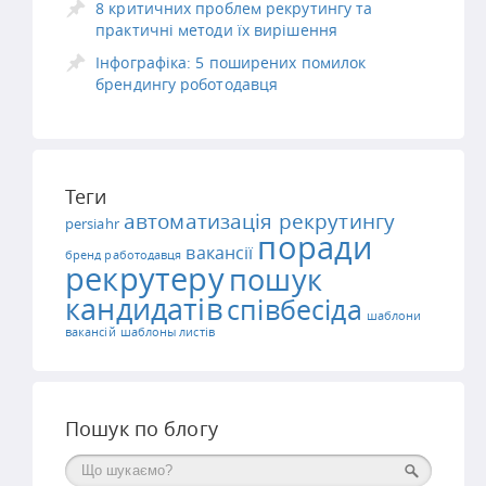
8 критичних проблем рекрутингу та
практичні методи їх вирішення
Інфографіка: 5 поширених помилок
брендингу роботодавця
Теги
автоматизація рекрутингу
persiahr
поради
вакансії
бренд работодавця
рекрутеру
пошук
кандидатів
співбесіда
шаблони
вакансій
шаблоны листів
Пошук по блогу
Поиск