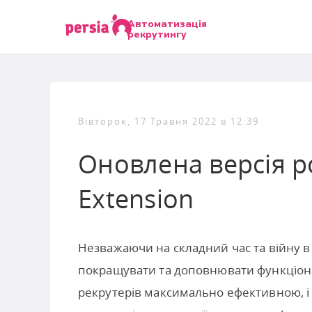
Автоматизація
рекрутингу
Вівторок, 17 Травня 2022 в 12:39
Оновлена версія 
Extension
Незважаючи на складний час та війну в
покращувати та доповнювати функціон
рекрутерів максимально ефективною, 