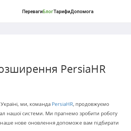
Переваги
Блог
Тарифи
Допомога
розширення PersiaHR
 Україні, ми, команда
PersiaHR
, продовжуємо
ал нашої системи. Ми прагнемо зробити роботу
і наше нове оновлення допоможе вам підбирати