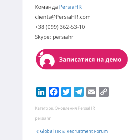
Команда
PersiaHR
clients@PersiaHR.com
+38 (099) 362-53-10
Skype: persiahr
LinkedIn
Facebook
Twitter
Telegram
Email
Copy
Link
Категорії:
Оновлення PersiaHR
persiahr
Global HR & Recruitment Forum