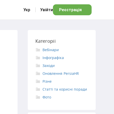
Укр
Увійти
Реєстрація
Категорії
Вебінари
Інфографіка
Заходи
Оновлення PersiaHR
Різне
Статті та корисні поради
Фото