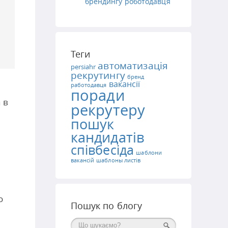
брендингу роботодавця
Теги
автоматизація
persiahr
рекрутингу
бренд
вакансії
работодавця
поради
 в
рекрутеру
пошук
кандидатів
співбесіда
шаблони
вакансій
шаблоны листів
о
Пошук по блогу
Поиск