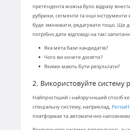
претендента можна було відразу внести 
рубрики, сегменти та інші інструменти ка
буде змінювати, редагувати тощо. Ще до
потрібно дати відповіді на такі запитанн
Яка мета бази кандидатів?
Чого ви хочете досягти?
Якими мають бути результати?
2. Використовуйте систему р
Найпростіший і найзручніший спосіб к
спеціальну систему, наприклад,
Persia
платформах та автоматично наповнюват
Рекрутингові системи допомагають зна