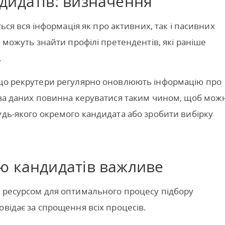
дидатів: визначення
ться вся інформація як про активних, так і пасивних
и можуть знайти профілі претендентів, які раніше
.
 що рекрутери регулярно оновлюють інформацію про
аза даних повинна керуватися таким чином, щоб мож
удь-якого окремого кандидата або зробити вибірку
ю кандидатів важливе
м ресурсом для оптимального процесу підбору
відає за спрощення всіх процесів.