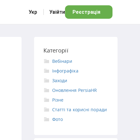
Укр
Увійти
Реєстрація
Категорії
Вебінари
Інфографіка
Заходи
Оновлення PersiaHR
Різне
Статті та корисні поради
Фото