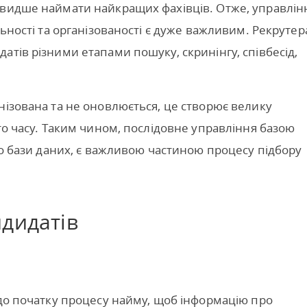
швидше наймати найкращих фахівців. Отже, управлін
льності та організованості є дуже важливим. Рекруте
атів різними етапами пошуку, скринінгу, співбесід,
нізована та не оновлюється, це створює велику
то часу. Таким чином, послідовне управління базою
до бази даних, є важливою частиною процесу підбору
ндидатів
 до початку процесу найму, щоб інформацію про