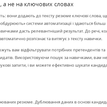
, а не на ключових словах
ть: вони додають до тексту резюме ключові слова, щ
 «обдурюють» системи автоматизації і здаються більш
авичками дасть релевантніший результат. До речі, ко
автоматично розпізнає та витягує з тексту навички.
ожуть вам відфільтрувати потрібних претендентів та
идатів. Використовуючи пошук за навичками, вам н
укові запити, і ви можете ефективно шукати кандида
рюваних резюме. Дублювання даних в основі кандида