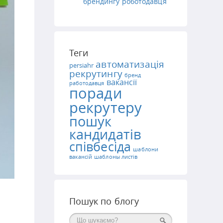
брендингу роботодавця
Теги
автоматизація
persiahr
рекрутингу
бренд
вакансії
работодавця
поради
рекрутеру
пошук
кандидатів
співбесіда
шаблони
вакансій
шаблоны листів
Пошук по блогу
Поиск