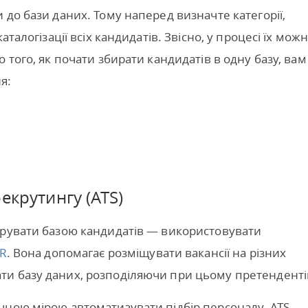
до бази даних. Тому наперед визначте категорії,
талогізації всіх кандидатів. Звісно, у процесі їх мож
 того, як почати збирати кандидатів в одну базу, вам
я:
екрутингу (ATS)
ерувати базою кандидатів — використовувати
HR
. Вона допомагає розміщувати вакансії на різних
и базу даних, розподіляючи при цьому претенденті
чною мірою автоматизувати підбір персоналу. ATS