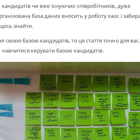
 кандидатів чи вже існуючих співробітників, дуже
анізована база даних вносить у роботу хаос і забир
 щось знайти.
 своєю базою кандидатів, то ця стаття точно для вас
м навчитися керувати базою кандидатів.