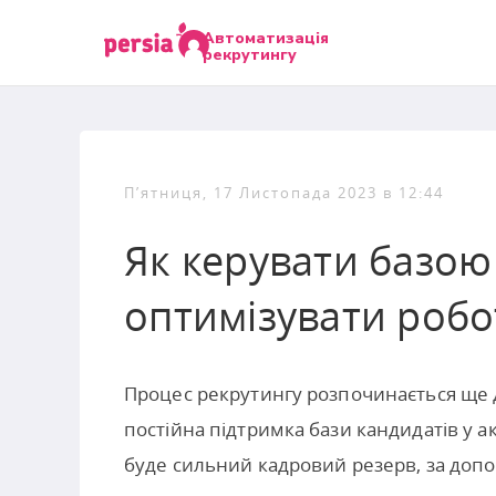
Автоматизація
рекрутингу
П’ятниця, 17 Листопада 2023 в 12:44
Як керувати базою 
оптимізувати робо
Процес рекрутингу розпочинається ще 
постійна підтримка бази кандидатів у а
буде сильний кадровий резерв, за допо