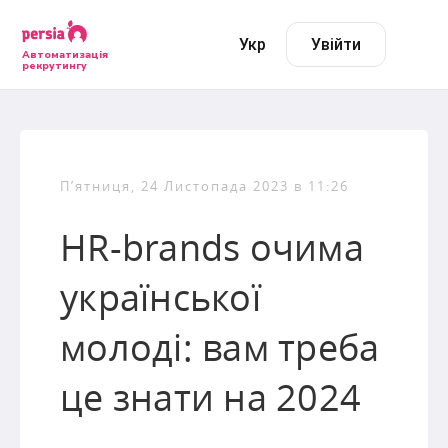
Укр
Увійти
Автоматизація
рекрутингу
П’ятниця, 24 Листопада 2023 в 11:26
HR-brands очима
української
молоді: вам треба
це знати на 2024