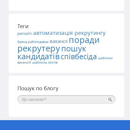
Теги
автоматизація рекрутингу
persiahr
поради
вакансії
бренд работодавця
рекрутеру
пошук
кандидатів
співбесіда
шаблони
вакансій
шаблоны листів
Пошук по блогу
Поиск