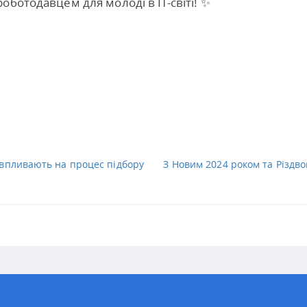
ботодавцем для молоді в ІТ-світі! ✨
і впливають на процес підбору
З Новим 2024 роком та Різдво