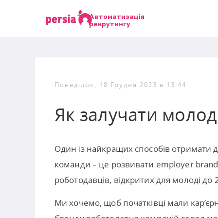
Автоматизація
рекрутингу
Понеділок, 18 Грудня 2023 в 13:44
Як залучати молоди
Один із найкращих способів отримати д
команди – це розвивати employer brand
роботодавців, відкритих для молоді до 2
Ми хочемо, щоб початківці мали кар’єр