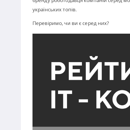
бренду роботодавця компаній серед м
українських топів.
Перевіримо, чи ви є серед них?