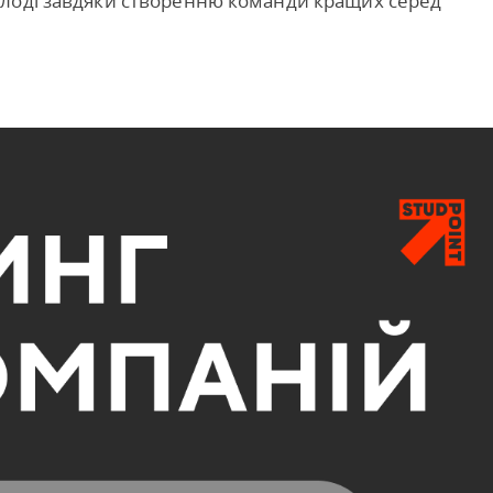
олоді завдяки створенню команди кращих серед