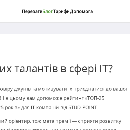
Переваги
Блог
Тарифи
Допомога
х талантів в сфері ІТ?
овіру джунів та мотивувати їх приєднатися до вашої
! І в цьому вам допоможе рейтинг «ТОП-25
5 років» для ІТ-компаній від STUD-POINT
ний орієнтир, тож мета премії — сприяти розвитку