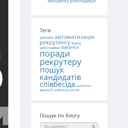
брендингу роботодавця
Теги
автоматизація
persiahr
рекрутингу
бренд
вакансії
работодавця
поради
рекрутеру
пошук
кандидатів
співбесіда
шаблони
вакансій
шаблоны листів
Пошук по блогу
Поиск