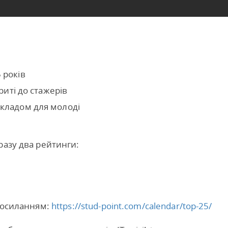
 років
криті до стажерів
икладом для молоді
разу два рейтинги:
 посиланням:
https://stud-point.com/calendar/top-25/