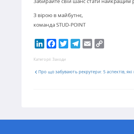
Забирайте свій шанс стати найкращим ро
З вірою в майбутнє,
команда STUD-POINT
LinkedIn
Facebook
Twitter
Telegram
Email
Copy
Link
Категорії:
Заходи
Про що забувають рекрутери: 5 аспектів, як