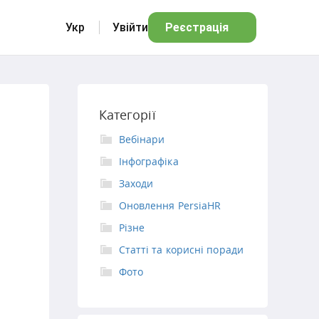
Укр
Увійти
Реєстрація
Категорії
Вебінари
Інфографіка
Заходи
Оновлення PersiaHR
Різне
Статті та корисні поради
Фото