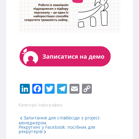
LinkedIn
Facebook
Twitter
Telegram
Email
Copy
Link
Категорії:
Інфографіка
Запитання для співбесіди з project-
менеджером
Рекрутинг у Facebook: посібник для
рекрутерів