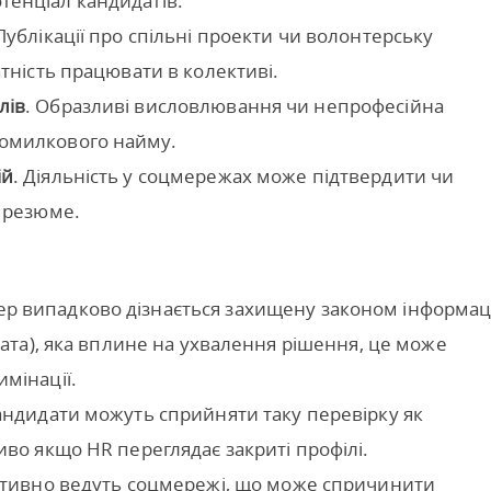
тенціал кандидатів.
 Публікації про спільні проекти чи волонтерську
атність працювати в колективі.
лів
. Образливі висловлювання чи непрофесійна
омилкового найму.
ій
. Діяльність у соцмережах може підтвердити чи
у резюме.
р випадково дізнається захищену законом інформац
дата), яка вплине на ухвалення рішення, це може
мінації.
кандидати можуть сприйняти таку перевірку як
иво якщо HR переглядає закриті профілі.
активно ведуть соцмережі, що може спричинити