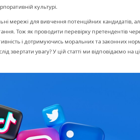
орпоративній культурі.
ьні мережі для вивчення потенційних кандидатів, а
тання. Тож як проводити перевірку претендентів чер
тивність і дотримуючись моральних та законних нор
лід звертати увагу? У цій статті ми відповідаємо на ці