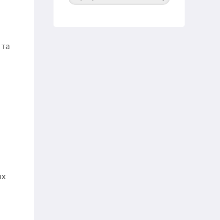
 та
их