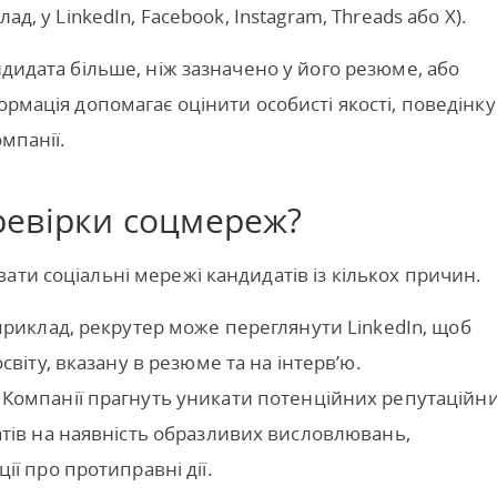
ад, у LinkedIn, Facebook, Instagram, Threads або X).
ндидата більше, ніж зазначено у його резюме, або
ормація допомагає оцінити особисті якості, поведінку
мпанії.
ревірки соцмереж?
ати соціальні мережі кандидатів із кількох причин.
приклад, рекрутер може переглянути LinkedIn, щоб
світу, вказану в резюме та на інтерв’ю.
. Компанії прагнуть уникати потенційних репутаційн
атів на наявність образливих висловлювань,
ії про протиправні дії.