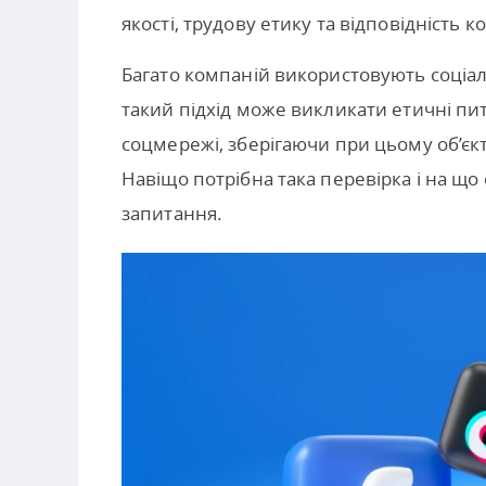
якості, трудову етику та відповідність к
Багато компаній використовують соціал
такий підхід може викликати етичні пи
соцмережі, зберігаючи при цьому об’єк
Навіщо потрібна така перевірка і на що с
запитання.