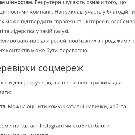
им цінностям
. Рекрутери шукають ознаки того, що
з цінностями компанії. Наприклад, участь у благодійн
ах може підтвердити справжність інтересів, особлив
та лідерства у такій галузі.
обливо важливо для ролей, пов’язаних з продажами т
их контактів може бути перевагою.
еревірки соцмереж
люси для рекрутерів, а й нести певні ризики для
ваги:
та
. Можна оцінити комунікативні навички, хобі та
орми на кшталт Instagram чи особисті блоги