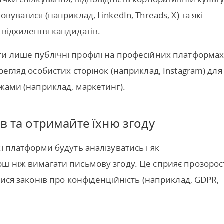
вуватися (наприклад, LinkedIn, Threads, X) та які
 відхилення кандидатів.
ти лише публічні профілі на професійних платформа
регляд особистих сторінок (наприклад, Instagram) для
ежами (наприклад, маркетинг).
в та отримайте їхню згоду
і платформи будуть аналізуватись і як
ш ніж вимагати письмову згоду. Це сприяє прозорос
тися законів про конфіденційність (наприклад, GDPR,