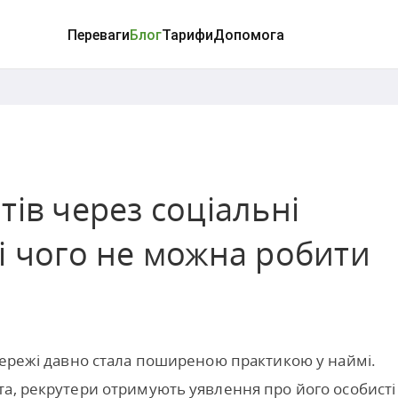
Переваги
Блог
Тарифи
Допомога
тів через соціальні
і чого не можна робити
мережі давно стала поширеною практикою у наймі.
та, рекрутери отримують уявлення про його особисті