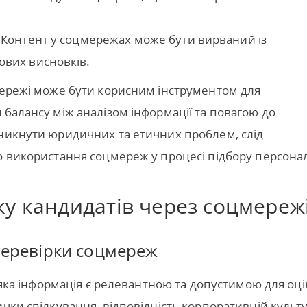
. Контент у соцмережах може бути вирваний із
ових висновків.
мережі може бути корисним інструментом для
 балансу між аналізом інформації та повагою до
уникнути юридичних та етичних проблем, слід
о використання соцмереж у процесі підбору персонал
ку кандидатів через соцмереж
 перевірки соцмереж
, яка інформація є релевантною та допустимою для оц
чки спілкування, відповідність корпоративній культур