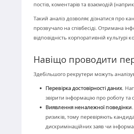
постів, коментарів та взаємодій (наприкл
Такий аналіз дозволяє дізнатися про ка
прозвучало на співбесіді. Отримана інф
відповідність корпоративній культурі ко
Навіщо проводити пе
Здебільшого рекрутери можуть аналізув
Перевірка достовірності даних
. На
звірити інформацію про роботу та о
Виявлення неналежної поведінки
ризиків, тому перевіряють кандид
дискримінаційних заяв чи інформац