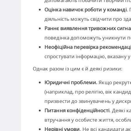
допомагають побачити творчий по
Оцінка навичок роботи у команді
.
діяльність можуть свідчити про зд
Раннє виявлення тривожних сигна
поведінка допоможуть уникнути п
Неофіційна перевірка рекомендац
спростувати інформацію, вказану 
Однак разом із цим є й деякі ризики:
Юридичні проблеми.
Якщо рекруте
(наприклад, про релігію, вік канди
призвести до звинувачень у дискри
Питання конфіденційності
. Деякі 
втручання у особисте життя, особл
Нерівні умови
. Не всі кандидати 