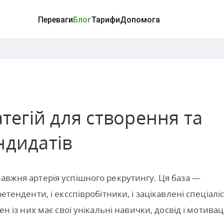
Переваги
Блог
Тарифи
Допомога
атегій для створення та
ндидатів
равжня артерія успішного рекрутингу. Ця база —
етенденти, і ексспівробітники, і зацікавлені спеціаліс
ен із них має свої унікальні навички, досвід і мотивац