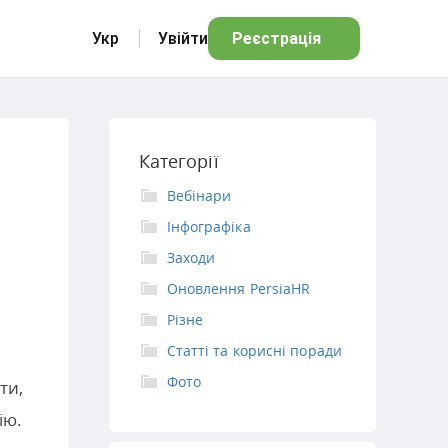
Укр
Увійти
Реєстрація
Категорії
Вебінари
Інфографіка
Заходи
Оновлення PersiaHR
Різне
Статті та корисні поради
Фото
ти,
ію.