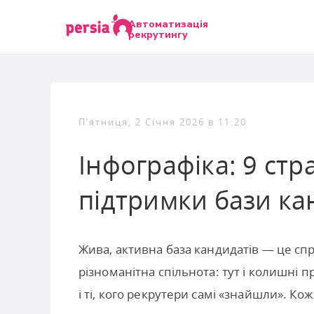
Автоматизація
рекрутингу
П’ятниця, 2 Січня 2026 в 11:20
Інфографіка: 9 стр
підтримки бази ка
Жива, активна база кандидатів — це сп
різноманітна спільнота: тут і колишні пр
і ті, кого рекрутери самі «знайшли». Кож