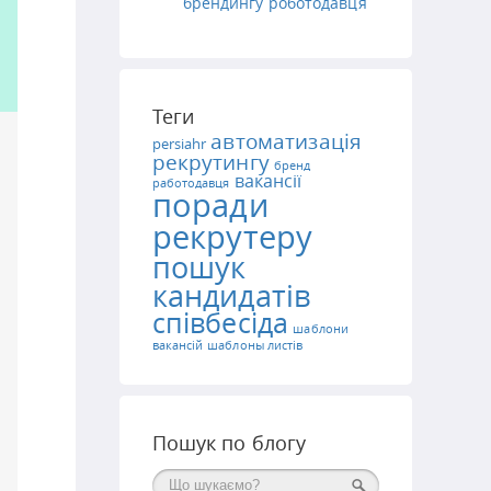
брендингу роботодавця
Теги
автоматизація
persiahr
рекрутингу
бренд
вакансії
работодавця
поради
рекрутеру
пошук
кандидатів
співбесіда
шаблони
вакансій
шаблоны листів
Пошук по блогу
Поиск