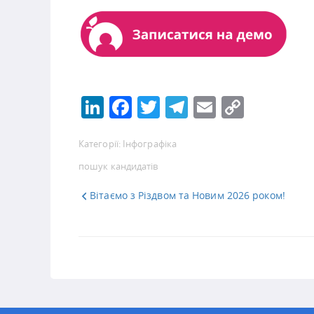
LinkedIn
Facebook
Twitter
Telegram
Email
Copy
Link
Категорії:
Інфографіка
пошук кандидатів
Вітаємо з Різдвом та Новим 2026 роком!