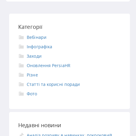
Категорії
Вебінари
Інфографіка
Заходи
Оновлення PersiaHR
Різне
Статті та корисні поради
Фото
Недавні новини
Аналіз розриву в навичках: покроковий