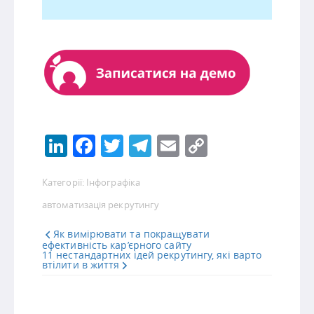
LinkedIn
Facebook
Twitter
Telegram
Email
Copy
Link
Категорії:
Інфографіка
автоматизація рекрутингу
Як вимірювати та покращувати
ефективність кар’єрного сайту
11 нестандартних ідей рекрутингу, які варто
втілити в життя