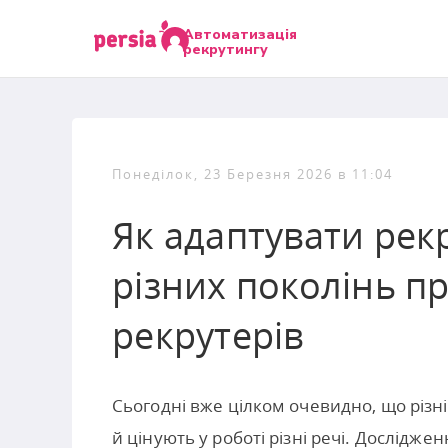
Автоматизація
рекрутингу
Понеділок, 23 Березня 2026 в 11:04
Як адаптувати рекр
різних поколінь п
рекрутерів
Сьогодні вже цілком очевидно, що різ
й цінують у роботі різні речі. Дослідже