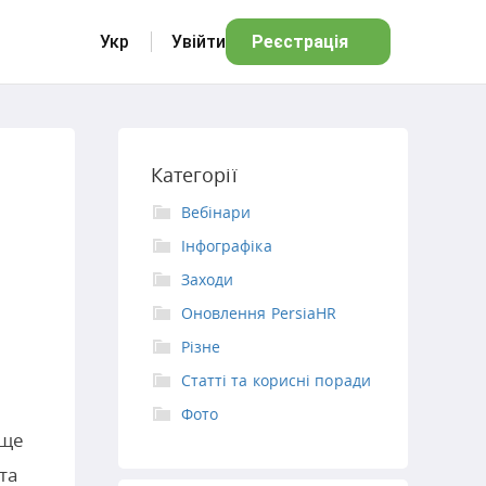
Укр
Увійти
Реєстрація
Категорії
Вебінари
Інфографіка
Заходи
Оновлення PersiaHR
Різне
Статті та корисні поради
Фото
ище
та