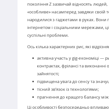
покоління Z зазвичай відносять людей,
«особливе» насамперед завдяки своїй т
народилися з гаджетами в руках. Вони 
інтернетом і соціальними мережами, ц
суспільні проблеми.
Ось кілька характерних рис, які відрізн
активна участь у gig-економіці — 
контрактах, фрілансі та виконанні 
зайнятості;
підвищена увага до сенсу та значущ
тісний зв’язок із технологіями;
прагнення до кращого балансу між
Ці особливості безпосередньо впливают