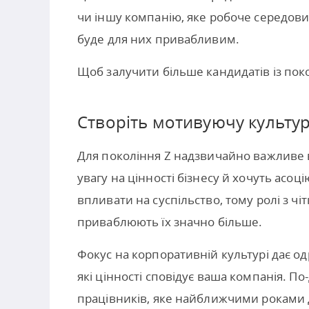
чи іншу компанію, яке робоче середов
буде для них привабливим.
Щоб залучити більше кандидатів із поко
Створіть мотивуючу культу
Для покоління Z надзвичайно важливе в
увагу на цінності бізнесу й хочуть асоц
впливати на суспільство, тому ролі з ч
приваблюють їх значно більше.
Фокус на корпоративній культурі дає од
які цінності сповідує ваша компанія. П
працівників, яке найближчими роками 