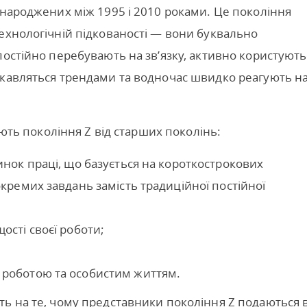
 народжених між 1995 і 2010 роками. Це покоління
ехнологічній підкованості — вони буквально
постійно перебувають на зв’язку, активно користують
ікавляться трендами та водночас швидко реагують н
яють покоління Z від старших поколінь:
ринок праці, що базується на короткострокових
окремих завдань замість традиційної постійної
ості своєї роботи;
 роботою та особистим життям.
ь на те, чому представники покоління Z подаються в