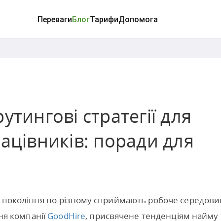
Переваги
Блог
Тарифи
Допомога
утингові стратегії для
рацівників: поради для
ні покоління по-різному сприймають робоче середов
ння компанії
GoodHire
, присвячене тенденціям найму 