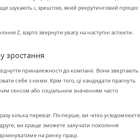
ище шукають і, зрештою, який рекрутинговий процес
ління Z, варто звернути увагу на наступні аспекти.
ру зростання
ідчуття приналежності до компанії. Вони звертають
іювати себе з ними. Крім того, ці кандидати прагнуть
ітким сенсом або соціальним значенням часто
разу кілька переваг. По-перше, ви чітко усвідомлюєте
о-друге, ви краще зможете залучати покоління
домінуватиме на ринку праці.