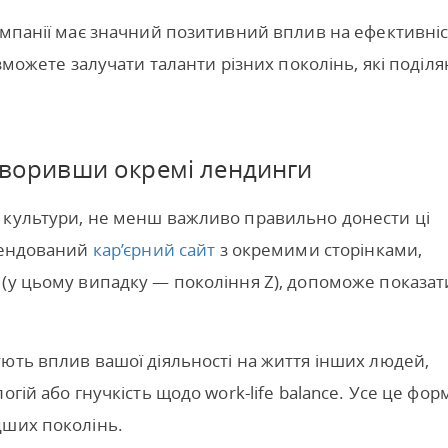
омпанії має значний позитивний вплив на ефективні
 зможете залучати таланти різних поколінь, які поділ
створивши окремі лендинги
 культури, не менш важливо правильно донести ці
Брендований
кар’єрний сайт
з окремими сторінками,
(у цьому випадку — покоління Z), допоможе показат
ють вплив вашої діяльності на життя інших людей,
гій або гнучкість щодо work-life balance. Усе це фор
дших поколінь.