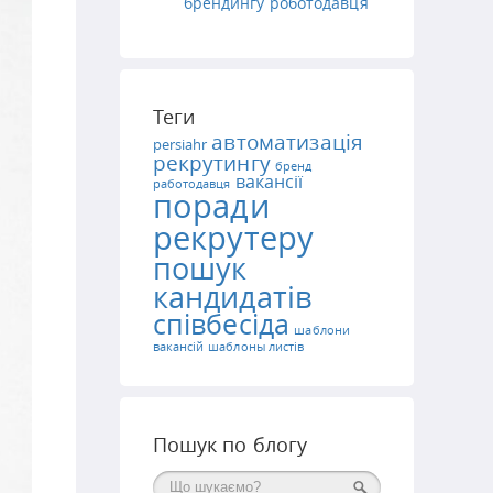
брендингу роботодавця
Теги
автоматизація
persiahr
рекрутингу
бренд
вакансії
работодавця
поради
рекрутеру
пошук
кандидатів
співбесіда
шаблони
вакансій
шаблоны листів
Пошук по блогу
Поиск