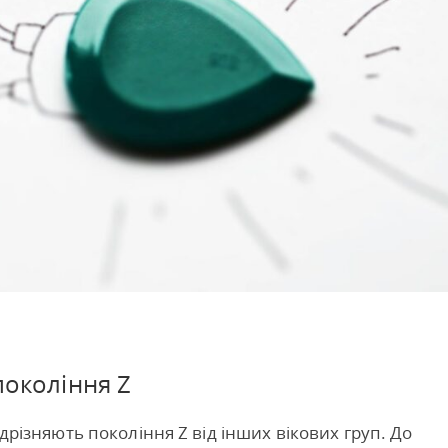
покоління Z
ідрізняють покоління Z від інших вікових груп. До