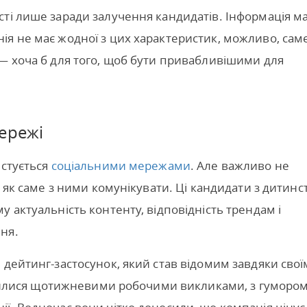
ті лише заради залучення кандидатів. Інформація м
я не має жодної з цих характеристик, можливо, сам
— хоча б для того, щоб бути привабливішими для
ережі
истується
соціальними мережами
. Але важливо не
, як саме з ними комунікувати. Ці кандидати з дитинс
 актуальність контенту, відповідність трендам і
ня.
 дейтинг-застосунок, який став відомим завдяки свої
ділилися щотижневими робочими викликами, з гуморо