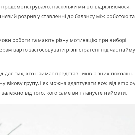
о продемонструвало, наскільки ми всі відрізняємося.
ннєвий розрив у ставленні до балансу між роботою та
умови роботи та мають різну мотивацію при виборі
рам варто застосовувати різні стратегії під час найм
 для тих, хто наймає представників різних поколінь
 вікову групу, і як можна адаптувати все: від emplo
 залежно від того, кого саме ви плануєте наймати.