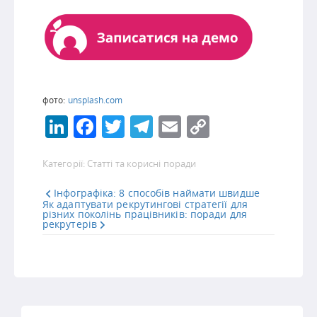
фото:
unsplash.com
LinkedIn
Facebook
Twitter
Telegram
Email
Copy
Link
Категорії:
Статті та корисні поради
Інфографіка: 8 способів наймати швидше
Як адаптувати рекрутингові стратегії для
різних поколінь працівників: поради для
рекрутерів