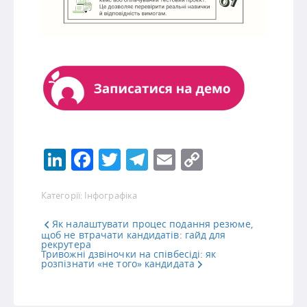
LinkedIn
Facebook
Twitter
Telegram
Email
Copy
Link
Категорії:
Інфографіка
Як налаштувати процес подання резюме,
щоб не втрачати кандидатів: гайд для
рекрутера
Тривожні дзвіночки на співбесіді: як
розпізнати «не того» кандидата