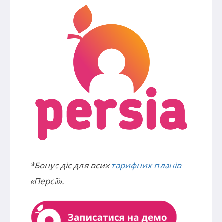
*Бонус діє для всих
тарифних планів
«Персії».