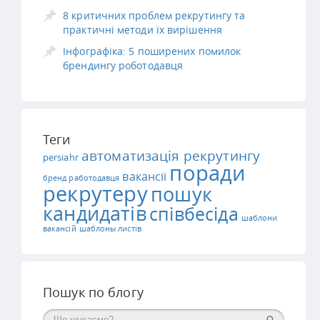
8 критичних проблем рекрутингу та
практичні методи їх вирішення
Інфографіка: 5 поширених помилок
брендингу роботодавця
Теги
автоматизація рекрутингу
persiahr
поради
вакансії
бренд работодавця
рекрутеру
пошук
кандидатів
співбесіда
шаблони
вакансій
шаблоны листів
Пошук по блогу
Поиск