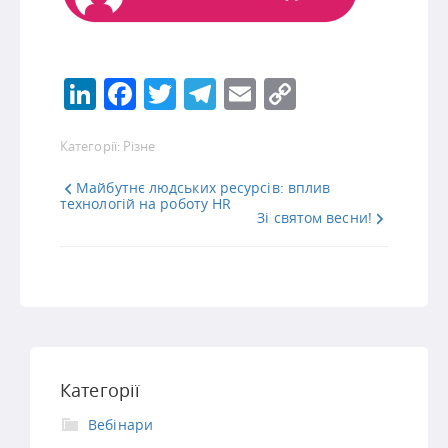
LinkedIn
Facebook
Twitter
Telegram
Email
Copy
Link
Категорії:
Різне
Майбутнє людських ресурсів: вплив
технологій на роботу HR
Зі святом весни!
Категорії
Вебінари