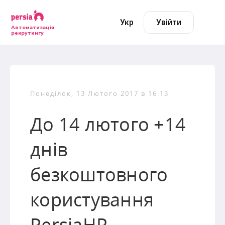
Укр
Увійти
Автоматизація
рекрутингу
Понеділок, 13 Лютого 2017 в 16:13
До 14 лютого +14
днів
безкоштовного
користування
PersiaHR