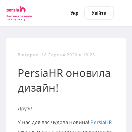
Укр
Увійти
Автоматизація
рекрутингу
Вівторок, 18 Серпня 2020 в 18:25
PersiaHR оновила
дизайн!
Друзі!
У нас для вас чудова новина!
PersiaHR
вже вісім років допомагає рекрутерам