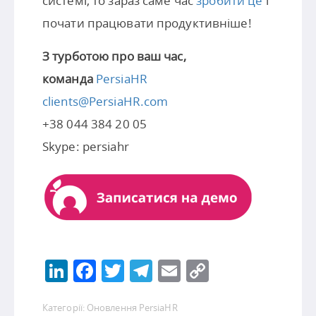
системі, то зараз саме час
зробити це
і
почати працювати продуктивніше!
З турботою про ваш час,
команда
PersiaHR
clients@PersiaHR.com
+38 044 384 20 05
Skype: persiahr
LinkedIn
Facebook
Twitter
Telegram
Email
Copy
Link
Категорії:
Оновлення PersiaHR