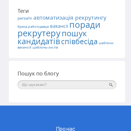
Теги
автоматизація рекрутингу
persiahr
поради
вакансії
бренд работодавця
рекрутеру
пошук
кандидатів
співбесіда
шаблони
вакансій
шаблоны листів
Пошук по блогу
Поиск
Про нас