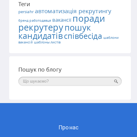
Теги
автоматизація рекрутингу
persiahr
поради
вакансії
бренд работодавця
рекрутеру
пошук
кандидатів
співбесіда
шаблони
вакансій
шаблоны листів
Пошук по блогу
Поиск
Про нас