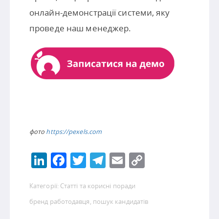
онлайн-демонстрації системи, яку
проведе наш менеджер.
фото
https://pexels.com
LinkedIn
Facebook
Twitter
Telegram
Email
Copy
Link
Категорії:
Статті та корисні поради
бренд работодавця
,
пошук кандидатів