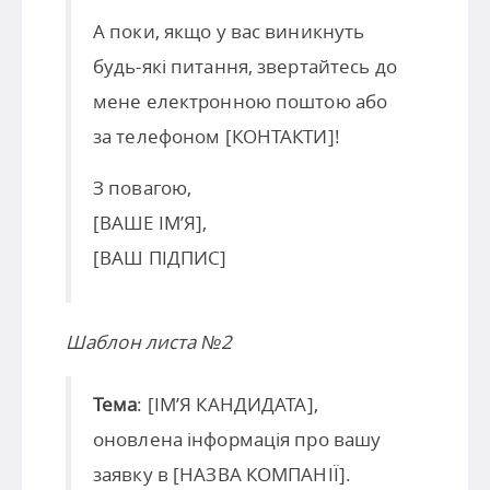
А поки, якщо у вас виникнуть
будь-які питання, звертайтесь до
мене електронною поштою або
за телефоном [КОНТАКТИ]!
З повагою,
[ВАШЕ ІМ’Я],
[ВАШ ПІДПИС]
Шаблон листа №2
Тема
: [ІМ’Я КАНДИДАТА],
оновлена інформація про вашу
заявку в [НАЗВА КОМПАНІЇ].