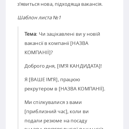
з’явиться нова, підходяща вакансія.
Шаблон листа №1
Тема
: Чи зацікавлені ви у новій
вакансії в компанії [НАЗВА
КОМПАНІЇ]?
Доброго дня, [ІМ’Я КАНДИДАТА]!
Я [ВАШЕ ІМ’Я], працюю
рекрутером в [НАЗВА КОМПАНІЇ].
Ми спілкувалися з вами
[приблизний час], коли ви
подали резюме на посаду