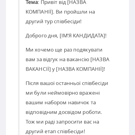
Тема
: Привіт від [НАЗВА
КОМПАНІЇ]. Ви пройшли на
другий тур співбесіди!
Доброго дня, [ІМ’Я КАНДИДАТА]!
Ми хочемо ще раз подякувати
вам за відгук на вакансію [НАЗВА
ВАКАНСІЇ] у [НАЗВА КОМПАНІЇ]!
Після вашої останньої співбесіди
ми були неймовірно вражені
вашим набором навичок та
відповідним досвідом роботи.
Тож ми раді запросити вас на
другий етап співбесіди!