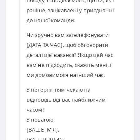
посаду, і сподіваємось, що ви, як і
раніше, зацікавлені у приєднанні
до нашої команди.
Чи зручно вам зателефонувати
[ДАТА ТА ЧАС], щоб обговорити
деталі цієї вакансії? Якщо цей час
вам не підходить, скажіть мені, і
ми домовимося на інший час.
З нетерпінням чекаю на
відповідь від вас найближчим
часом!
З повагою,
[ВАШЕ ІМ’Я],
[ВАШ ПІДПИС]