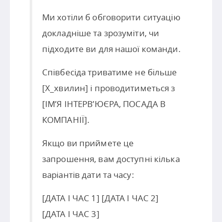
Ми хотіли б обговорити ситуацію
докладніше та зрозуміти, чи
підходите ви для нашої команди.
Співбесіда триватиме не більше
[X_хвилин] і проводитиметься з
[ІМ’Я ІНТЕРВ’ЮЄРА, ПОСАДА В
КОМПАНІЇ].
Якщо ви приймете це
запрошення, вам доступні кілька
варіантів дати та часу:
[ДАТА І ЧАС 1] [ДАТА І ЧАС 2]
[ДАТА І ЧАС 3]