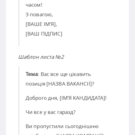
часом!
З повагою,
[ВАШЕ ІМ’Я],
[ВАШ ПІДПИС]
Шаблон листа №2
Тема
: Вас все ще цікавить
позиція [НАЗВА ВАКАНСІЇ]?
Доброго дня, [ІМ’Я КАНДИДАТА]!
Чи все у вас гаразд?
Ви пропустили сьогоднішню