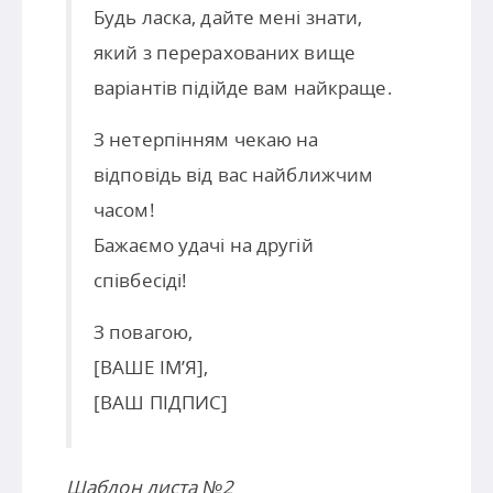
Будь ласка, дайте мені знати,
який з перерахованих вище
варіантів підійде вам найкраще.
З нетерпінням чекаю на
відповідь від вас найближчим
часом!
Бажаємо удачі на другій
співбесіді!
З повагою,
[ВАШЕ ІМ’Я],
[ВАШ ПІДПИС]
Шаблон листа №2