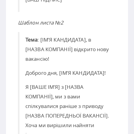
Шаблон листа №2
Тема
: [ІМ’Я КАНДИДАТА], в
[НАЗВА КОМПАНІЇ] відкрито нову
вакансію!
Доброго дня, [ІМ’Я КАНДИДАТА]!
Я [ВАШЕ ІМ’Я] з [НАЗВА
КОМПАНІЇ], ми з вами
спілкувалися раніше з приводу
[НАЗВА ПОПЕРЕДНЬОЇ ВАКАНСІЇ].
Хоча ми вирішили найняти