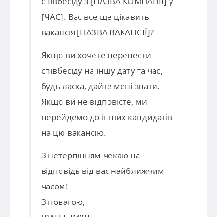
співбесіду з [НАЗВА КОМПАНІЇ] у
[ЧАС]. Вас все ще цікавить
вакансія [НАЗВА ВАКАНСІЇ]?
Якщо ви хочете перенести
співбесіду на іншу дату та час,
будь ласка, дайте мені знати.
Якщо ви не відповісте, ми
перейдемо до інших кандидатів
на цю вакансію.
З нетерпінням чекаю на
відповідь від вас найближчим
часом!
З повагою,