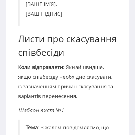
[ВАШЕ ІМ’Я],
[ВАШ ПІДПИС]
Листи про скасування
співбесіди
Коли відправляти
: Якнайшвидше,
якщо співбесіду необхідно скасувати,
із зазначенням причин скасування та
варіантів перенесення.
Шаблон листа №1
Тема
: З жалем повідомляємо, що