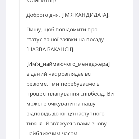
КОМПАНІЇ]?
Доброго дня, [ІМ’Я КАНДИДАТА].
Пишу, щоб повідомити про
статус вашої заявки на посаду
[НАЗВА ВАКАНСІЇ].
[Им’я_наймаючого_менеджера]
в даний час розглядає всі
резюме, і ми перебуваємо в
процесі планування співбесід. Ви
можете очікувати на нашу
відповідь до кінця наступного
тижня. Я зв’яжуся з вами знову
найближчим часом.