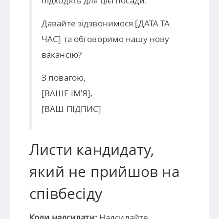
підходять для цієї посади.
Давайте зідзвонимося [ДАТА ТА
ЧАС] та обговоримо нашу нову
вакансію?
З повагою,
[ВАШЕ ІМ’Я],
[ВАШ ПІДПИС]
Листи кандидату,
який не прийшов на
співбесіду
Коли надсилати:
Надсилайте