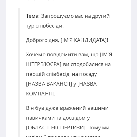
Тема
: Запрошуємо вас на другий
тур співбесіди!
Доброго дня, [ІМ’Я КАНДИДАТА]!
Хочемо повідомити вам, що [ІМ’Я
ІНТЕРВ’ЮЄРА] ви сподобалися на
першій співбесіді на посаду
[НАЗВА ВАКАНСІЇ] у [НАЗВА
КОМПАНІЇ].
Він був дуже вражений вашими
навичками та досвідом у
[ОБЛАСТІ ЕКСПЕРТИЗИ]. Тому ми