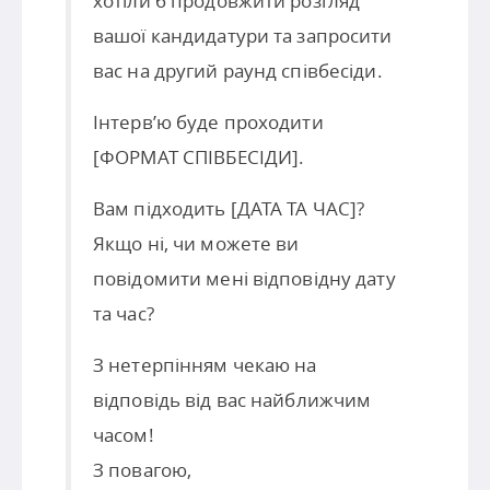
хотіли б продовжити розгляд
вашої кандидатури та запросити
вас на другий раунд співбесіди.
Інтерв’ю буде проходити
[ФОРМАТ СПІВБЕСІДИ].
Вам підходить [ДАТА ТА ЧАС]?
Якщо ні, чи можете ви
повідомити мені відповідну дату
та час?
З нетерпінням чекаю на
відповідь від вас найближчим
часом!
З повагою,