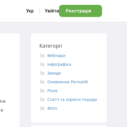
Укр
Увійти
Реєстрація
Категорії
Вебінари
Інфографіка
Заходи
Оновлення PersiaHR
Різне
Статті та корисні поради
 на
Фото
не