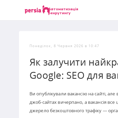
Автоматизація
рекрутингу
Понеділок, 8 Червня 2026 в 10:47
Як залучити найкр
Google: SEO для ва
Ви опублікували вакансію на сайті, але
джоб-сайтах вичерпано, а вакансія все 
джерело безкоштовного трафіку — орга