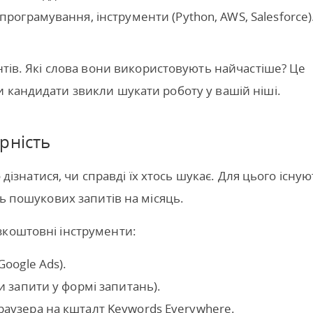
 програмування, інструменти (Python, AWS, Salesforce)
ентів. Які слова вони використовують найчастіше? Це
 кандидати звикли шукати роботу у вашій ніші.
рність
о дізнатися, чи справді їх хтось шукає. Для цього існу
ть пошукових запитів на місяць.
зкоштовні інструменти:
Google Ads).
и запити у формі запитань).
раузера на кшталт Keywords Everywhere.