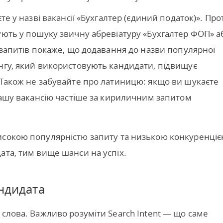
те у назві вакансії «Бухгалтер (єдиний податок)». Про
ують у пошуку звичну абревіатуру «Бухгалтер ФОП» а
 запитів покаже, що додавання до назви популярної
нгу, який використовують кандидати, підвищує
 Також не забувайте про латиницю: якщо ви шукаєте
 вашу вакансію частіше за кириличним запитом
исокою популярністю запиту та низькою конкуренціє
ата, тим вище шанси на успіх.
андидата
 слова. Важливо розуміти Search Intent — що саме