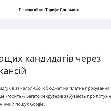
Переваги
Блог
Тарифи
Допомога
ащих кандидатів через
кансій
 відгуків замало? Або ж бюджет на платне просування
ще «горить»? Багато рекрутерів забувають про потуж
нічний пошук Google.