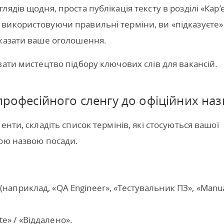
ядів щодня, проста публікація тексту в розділі «Кар’
використовуючи правильні терміни, ви «підказуєте»
оказати ваше оголошення.
вати мистецтво підбору ключових слів для вакансій.
професійного сленгу до офіційних наз
нти, складіть список термінів, які стосуються вашої
ною назвою посади.
 (наприклад, «QA Engineer», «Тестувальник ПЗ», «Manu
e» / «Віддалено».