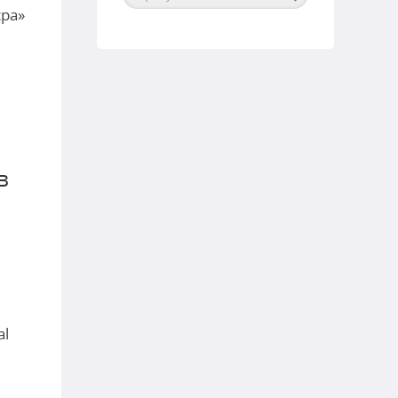
єра»
в
al