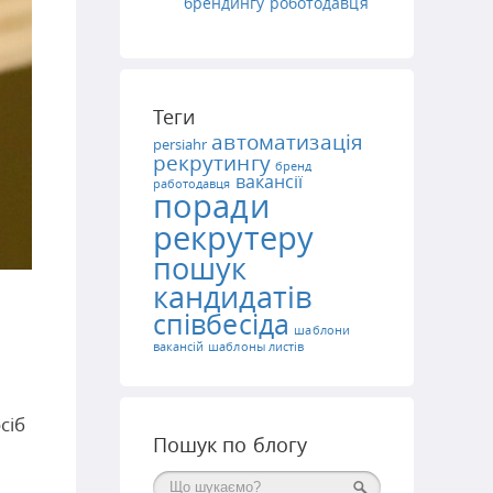
брендингу роботодавця
Теги
автоматизація
persiahr
рекрутингу
бренд
вакансії
работодавця
поради
рекрутеру
пошук
кандидатів
співбесіда
шаблони
вакансій
шаблоны листів
сіб
Пошук по блогу
Поиск