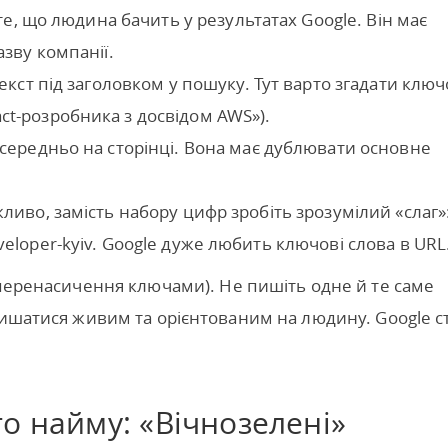
 те, що людина бачить у результатах Google. Він має
азву компанії.
текст під заголовком у пошуку. Тут варто згадати клю
ct-розробника з досвідом AWS»).
посередньо на сторінці. Вона має дублювати основне
ливо, замість набору цифр зробіть зрозумілий «слаг»
eloper-kyiv. Google дуже любить ключові слова в URL
 (перенасичення ключами). Не пишіть одне й те саме
лишатися живим та орієнтованим на людину. Google с
о найму: «Вічнозелені»