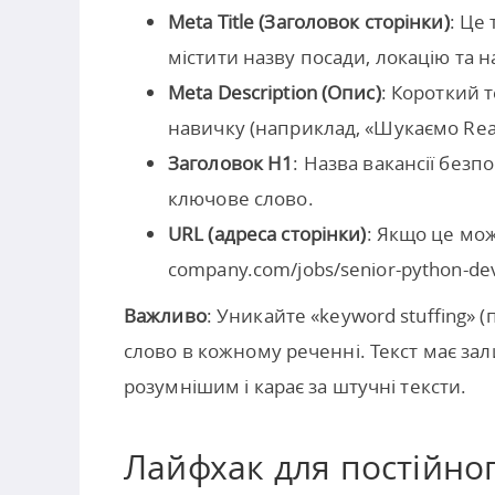
Meta Title (Заголовок сторінки)
: Це
містити назву посади, локацію та н
Meta Description (Опис)
: Короткий 
навичку (наприклад, «Шукаємо Rea
Заголовок H1
: Назва вакансії без
ключове слово.
URL (адреса сторінки)
: Якщо це мож
company.com/jobs/senior-python-dev
Важливо
: Уникайте «keyword stuffing»
слово в кожному реченні. Текст має за
розумнішим і карає за штучні тексти.
Лайфхак для постійног