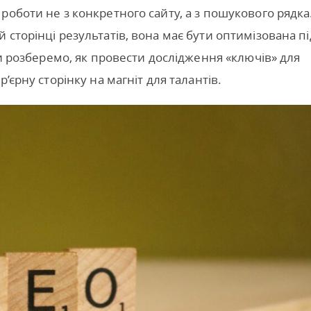
роботи не з конкретного сайту, а з пошукового рядка
сторінці результатів, вона має бути оптимізована пі
ми розберемо, як провести дослідження «ключів» для
’єрну сторінку на магніт для талантів.