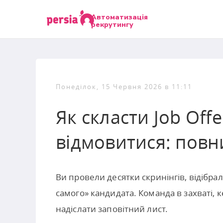
Автоматизація
рекрутингу
Понеділок, 15 Червня 2026 в 11:11
Як скласти Job Off
відмовитися: повн
Ви провели десятки скринінгів, відібра
самого» кандидата. Команда в захваті, к
надіслати заповітний лист.