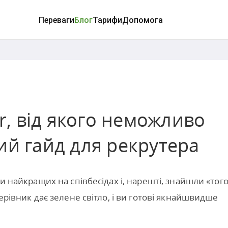
Переваги
Блог
Тарифи
Допомога
er, від якого неможливо
ий гайд для рекрутера
ли найкращих на співбесідах і, нарешті, знайшли «тог
ерівник дає зелене світло, і ви готові якнайшвидше