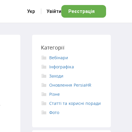
Укр
Увійти
Реєстрація
Категорії
Вебінари
Інфографіка
Заходи
Оновлення PersiaHR
Різне
Статті та корисні поради
о
Фото