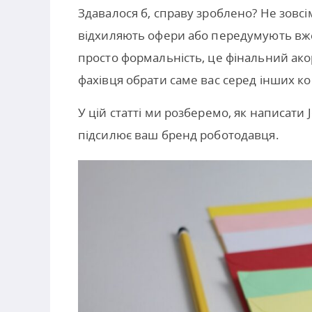
Здавалося б, справу зроблено? Не зовс
відхиляють офери або передумують вже
просто формальність, це фінальний ак
фахівця обрати саме вас серед інших ко
У цій статті ми розберемо, як написати 
підсилює ваш бренд роботодавця.