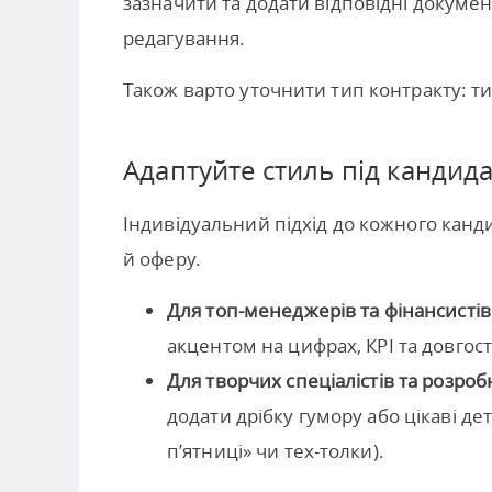
зазначити та додати відповідні докумен
редагування.
Також варто уточнити тип контракту: т
Адаптуйте стиль під кандид
Індивідуальний підхід до кожного канд
й оферу.
Для топ-менеджерів та фінансистів
акцентом на цифрах, КРІ та довгос
Для творчих спеціалістів та розроб
додати дрібку гумору або цікаві де
п’ятниці» чи тех-толки).