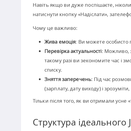
Навіть якщо ви дуже поспішаєте, нікол
натиснути кнопку «Надіслати», зателеф
Чому це важливо:
Жива емоція
: Ви можете особисто 
Перевірка актуальності
: Можливо, 
такому разі ви зекономите час і з
списку.
Зняття заперечень
: Під час розм
(зарплату, дату виходу) і зрозуміт
Тільки після того, як ви отримали усне «
Структура ідеального J