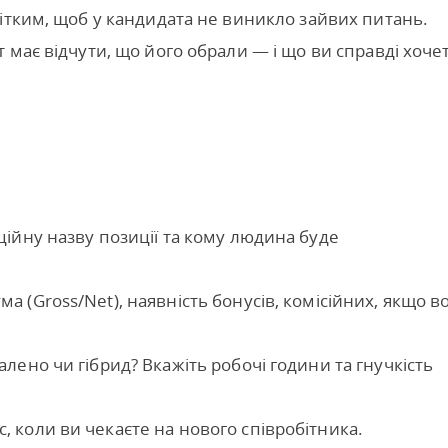
ітким, щоб у кандидата не виникло зайвих питань.
 має відчути, що його обрали — і що ви справді хоче
іційну назву позиції та кому людина буде
ума (Gross/Net), наявність бонусів, комісійних, якщо в
ддалено чи гібрид? Вкажіть робочі години та гнучкість
с, коли ви чекаєте на нового співробітника.