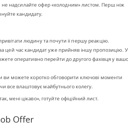
и не надсилайте офер «холодним» листом. Перш ніж
онуйте кандидату.
привітати людину та почути її першу реакцію.
за цей час кандидат уже прийняв іншу пропозицію. У
можете оперативно перейти до другого фахівця у ваш
ови ви можете коротко обговорити ключові моменти
и, чи все влаштовує майбутнього колегу.
так, мені цікаво», готуйте офіційний лист.
ob Offer