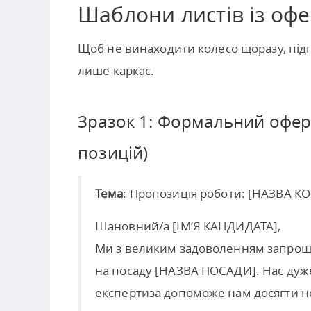
Шаблони листів із оф
Щоб не винаходити колесо щоразу, підг
лише каркас.
Зразок 1: Формальний офер
позицій)
Тема
: Пропозиція роботи: [НАЗВА 
Шановний/а [ІМ’Я КАНДИДАТА],
Ми з великим задоволенням запрош
на посаду [НАЗВА ПОСАДИ]. Нас дуже 
експертиза допоможе нам досягти 