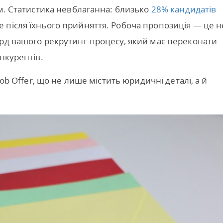
ім. Статистика невблаганна: близько
28% кандидатів
 після їхнього прийняття. Робоча пропозиція — це н
орд вашого рекрутинг-процесу, який має переконати
нкурентів.
Job Offer, що не лише містить юридичні деталі, а й