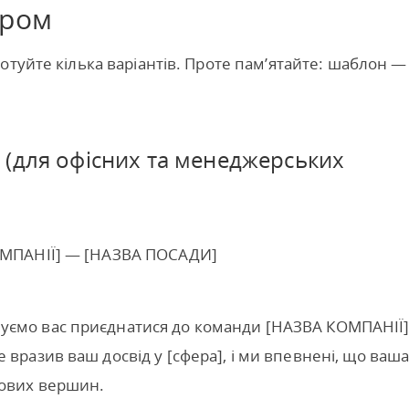
ером
отуйте кілька варіантів. Проте пам’ятайте: шаблон —
 (для офісних та менеджерських
КОМПАНІЇ] — [НАЗВА ПОСАДИ]
уємо вас приєднатися до команди [НАЗВА КОМПАНІЇ
вразив ваш досвід у [сфера], і ми впевнені, що ваш
нових вершин.