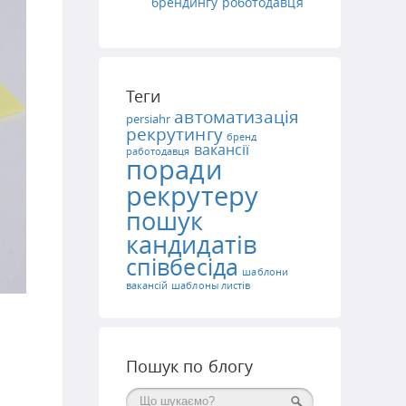
брендингу роботодавця
Теги
автоматизація
persiahr
рекрутингу
бренд
вакансії
работодавця
поради
рекрутеру
пошук
кандидатів
співбесіда
шаблони
вакансій
шаблоны листів
Пошук по блогу
Поиск