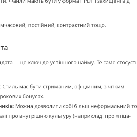
ти. Файли мають бути у форматі PDF і захищені від
имчасовий, постійний, контрактний тощо.
ата
идата — це ключ до успішного найму. Те саме стосуєт
: Стиль має бути стриманим, офіційним, з чітким
трокових бонусах.
ників
: Можна дозволити собі більш неформальний то
талі про внутрішню культуру (наприклад, про «піца-