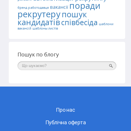
поради
вакансії
бренд работодавця
рекрутеру
пошук
кандидатів
співбесіда
шаблони
вакансій
шаблоны листів
Пошук по блогу
Поиск
Про нас
Публічна оферта