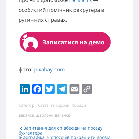
особистий помічник рекрутера в
рутинних справах.
фото:
pixabay.com
LinkedIn
Facebook
Twitter
Telegram
Email
Copy
Link
Категорії:
Статті та корисні поради
вакансії
,
шаблони вакансій
Запитання для співбесіди на посаду
бухгалтера
Інфографіка: 5 способів покращити досвід