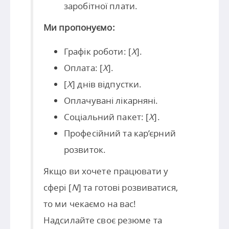
заробітної плати.
Ми пропонуємо:
Графік роботи: [
X
].
Оплата: [
X
].
[
X
] днів відпустки.
Оплачувані лікарняні.
Соціальний пакет: [
X
].
Професійний та кар’єрний
розвиток.
Якщо ви хочете працювати у
сфері [
N
] та готові розвиватися,
то ми чекаємо на вас!
Надсилайте своє резюме та