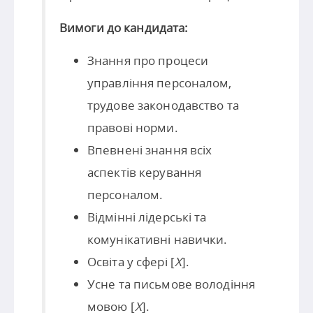
Вимоги до кандидата:
Знання про процеси
управління персоналом,
трудове законодавство та
правові норми.
Впевнені знання всіх
аспектів керування
персоналом.
Відмінні лідерські та
комунікативні навички.
Освіта у сфері [
X
].
Усне та письмове володіння
мовою [
X
].