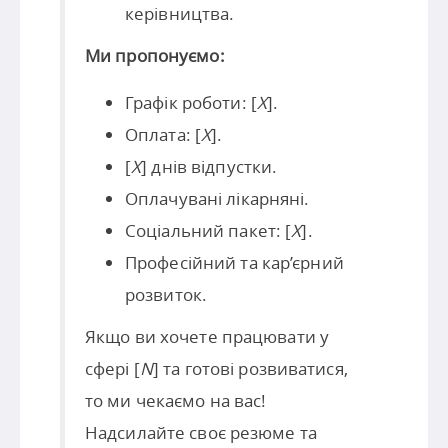
керівництва.
Ми пропонуємо:
Графік роботи: [
X
].
Оплата: [
X
].
[
X
] днів відпустки.
Оплачувані лікарняні.
Соціальний пакет: [
X
].
Професійний та кар’єрний
розвиток.
Якщо ви хочете працювати у
сфері [
N
] та готові розвиватися,
то ми чекаємо на вас!
Надсилайте своє резюме та