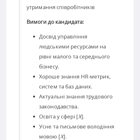
утримання співробітників
Вимоги до кандидата:
Досвід управління
людськими ресурсами на
рівні малого та середнього
бізнесу.
Хороше знання HR-метрик,
систем та баз даних.
Актуальні знання трудового
законодавства.
Освіта у сфері [
X
].
Усне та письмове володіння
мовою [
X
].