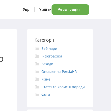
Укр
Увійти
Реєстрація
Категорії
Вебінари
ю
Інфографіка
Заходи
Оновлення PersiaHR
Різне
Статті та корисні поради
Фото