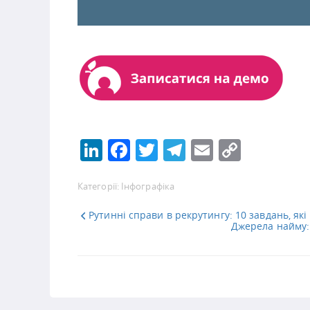
LinkedIn
Facebook
Twitter
Telegram
Email
Copy
Link
Категорії:
Інфографіка
Рутинні справи в рекрутингу: 10 завдань, як
Джерела найму: 