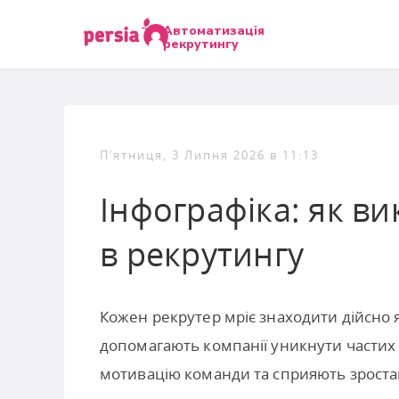
Автоматизація
рекрутингу
П’ятниця, 3 Липня 2026 в 11:13
Інфографіка: як в
в рекрутингу
Кожен рекрутер мріє знаходити дійсно я
допомагають компанії уникнути частих
мотивацію команди та сприяють зроста