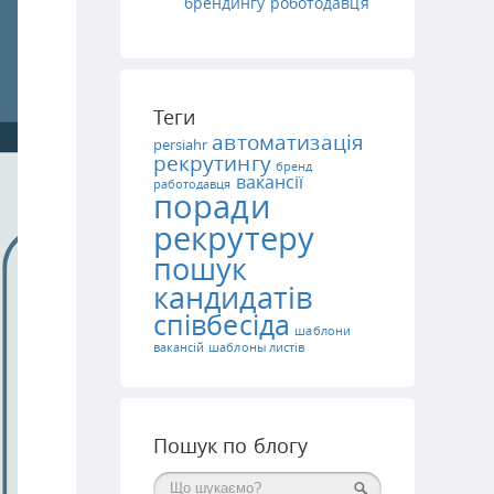
брендингу роботодавця
Теги
автоматизація
persiahr
рекрутингу
бренд
вакансії
работодавця
поради
рекрутеру
пошук
кандидатів
співбесіда
шаблони
вакансій
шаблоны листів
Пошук по блогу
Поиск