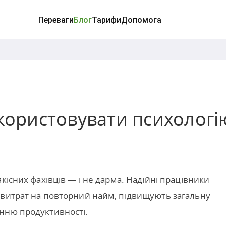
Переваги
Блог
Тарифи
Допомога
икористовувати психологі
кісних фахівців — і не дарма. Надійні працівники
 витрат на повторний найм, підвищують загальну
нню продуктивності.