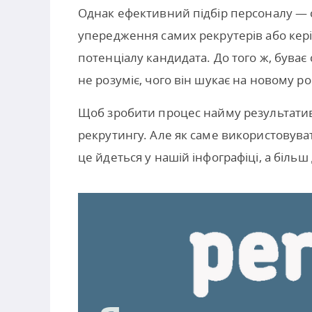
Однак ефективний підбір персоналу — сп
упередження самих рекрутерів або кері
потенціалу кандидата. До того ж, буває
не розуміє, чого він шукає на новому ро
Щоб зробити процес найму результатив
рекрутингу. Але як саме використовува
це йдеться у нашій інфографіці, а біль