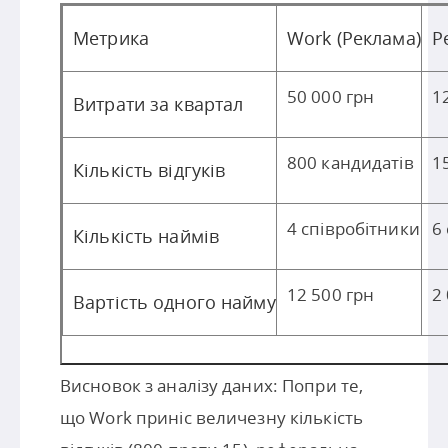
Метрика
Work (Реклама)
Р
50 000 грн
1
Витрати за квартал
800 кандидатів
1
Кількість відгуків
4 співробітники
6
Кількість наймів
12 500 грн
2
Вартість одного найму
Висновок з аналізу даних: Попри те,
що Work приніс величезну кількість