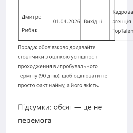
Кадрова
Дмитро
01.04.2026
Вихідні
агенція
Рибак
TopTalen
Порада: обов’язково додавайте
стовпчики з оцінкою успішності
проходження випробувального
терміну (90 днів), щоб оцінювати не
просто факт найму, а його якість.
Підсумки: обсяг — це не
перемога