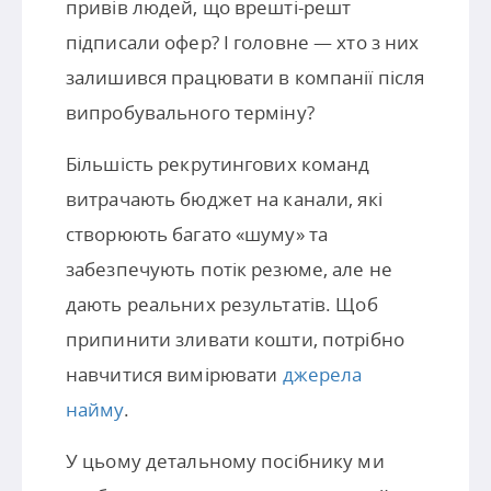
привів людей, що врешті-решт
підписали офер? І головне — хто з них
залишився працювати в компанії після
випробувального терміну?
Більшість рекрутингових команд
витрачають бюджет на канали, які
створюють багато «шуму» та
забезпечують потік резюме, але не
дають реальних результатів. Щоб
припинити зливати кошти, потрібно
навчитися вимірювати
джерела
найму
.
У цьому детальному посібнику ми