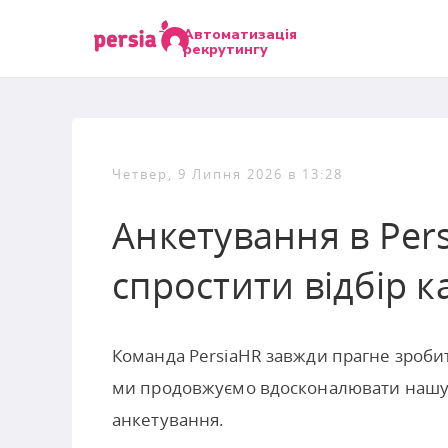
Автоматизація
рекрутингу
Четвер, 9 Липня 2026 в 13:28
Анкетування в Per
спростити відбір к
Команда PersiaHR завжди прагне зроби
ми продовжуємо вдосконалювати нашу с
анкетування.