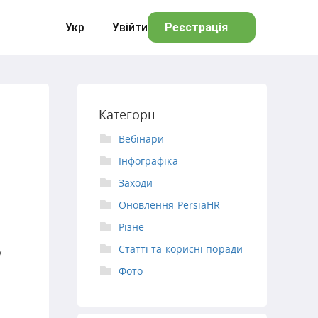
Укр
Увійти
Реєстрація
Категорії
Вебінари
Інфографіка
Заходи
Оновлення PersiaHR
Різне
Статті та корисні поради
у
Фото