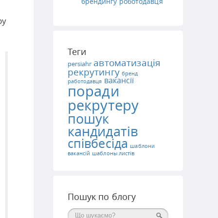
брендингу роботодавця
ру
Теги
автоматизація
persiahr
рекрутингу
бренд
вакансії
работодавця
поради
рекрутеру
пошук
кандидатів
співбесіда
шаблони
вакансій
шаблоны листів
Пошук по блогу
Поиск