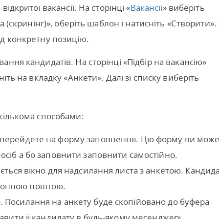
ідкритої вакансії. На сторінці «
Вакансії
» виберіть
а (скринінг)», оберіть шаблон і натисніть «Створити».
ід конкретну позицію.
ння кандидатів. На сторінці «Підбір на вакансію»
іть на вкладку «Анкети». Далі зі списку виберіть
кількома способами:
и перейдете на форму заповнення. Цю форму ви мож
посіб а бо заповнити заповнити самостійно.
иється вікно для надсилання листа з анкетою. Кандид
ронною поштою.
. Посилання на анкету буде скопійовано до буфера
равити її кандидату в будь-якому месенджері.