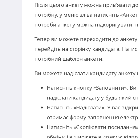
Після цього анкету можна прив’язати до в
потрібну, у меню зліва натисніть «Анкет
потреби анкету можна підкоригувати п
Тепер ви можете переходити до анкетува
перейдіть на сторінку кандидата. Натисн
потрібний шаблон анкети.
Ви можете надіслати кандидату анкету 
Натисніть кнопку «Заповнити». В
надіслати кандидату у будь-який с
Натисніть «Надіслати». У вас відкр
отримає форму заповнення елект
Натисніть «Скопіювати посилання»
обміну, і ви можете відразу ж відп