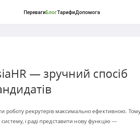
Переваги
Блог
Тарифи
Допомога
siaHR — зручний спосіб
андидатів
ти роботу рекрутерів максимально ефективною. Том
истему, і раді представити нову функцію —